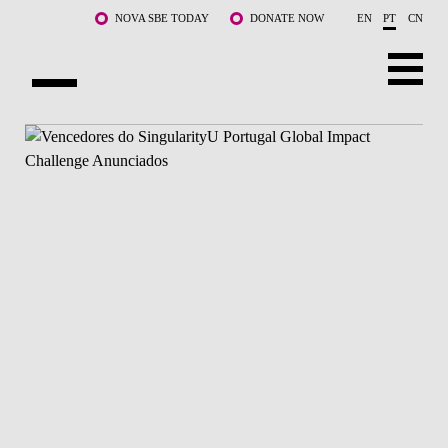
Saltar para o conteúdo principal
NOVA SBE TODAY
DONATE NOW
EN
PT
CN
SOBRE NÓS
CURSOS
DOCENTES E INVESTIGAÇÃO
COMUNIDADE
LIFE AT NOVA SBE
WHAT'S HAPPENING