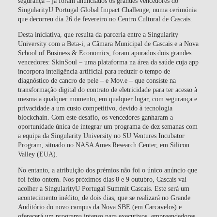
segurança – já foram anunciados os grandes vencedores do
SingularityU Portugal Global Impact Challenge, numa cerimónia
que decorreu dia 26 de fevereiro no Centro Cultural de Cascais.
Desta iniciativa, que resulta da parceria entre a Singularity
University com a Beta-i, a Câmara Municipal de Cascais e a Nova
School of Business & Economics, foram apurados dois grandes
vencedores: SkinSoul – uma plataforma na área da saúde cuja app
incorpora inteligência artificial para reduzir o tempo de
diagnóstico de cancro de pele – e Mov.e – que consiste na
transformação digital do contrato de eletricidade para ter acesso à
mesma a qualquer momento, em qualquer lugar, com segurança e
privacidade a um custo competitivo, devido à tecnologia
blockchain. Com este desafio, os vencedores ganharam a
oportunidade única de integrar um programa de dez semanas com
a equipa da Singularity University no SU Ventures Incubator
Program, situado no NASA Ames Research Center, em Silicon
Valley (EUA).
No entanto, a atribuição dos prémios não foi o único anúncio que
foi feito ontem. Nos próximos dias 8 e 9 outubro, Cascais vai
acolher a SingularityU Portugal Summit Cascais. Este será um
acontecimento inédito, de dois dias, que se realizará no Grande
Auditório do novo campus da Nova SBE (em Carcavelos) e
oferecerá um programa intenso para executivos, empreendedores