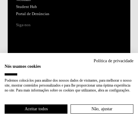
Student Hub
Portal de Denúncias
Siga-nos
Política de privacidade
Nós usamos cookies
Acreditações:
Podemos colocá-los para análise dos nossos dados de visitantes, para melhorar o nosso
site, mostrar conteúdos personalizados e para lhe proporcionar uma óptima experiência
Membro de:
no site. Para mais informações sobre os cookies que utilizamos, abra as configurações.
Participa em:
Aceitar todos
Não, ajustar
Plano de Recuperação e Resiliência (PRR)
Política de Privacidade
Política de Cookies