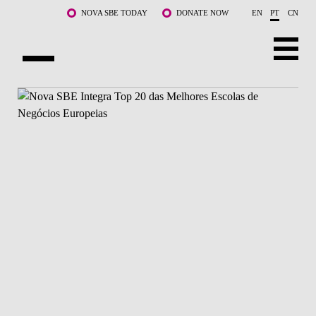
Saltar para o conteúdo principal
NOVA SBE TODAY
DONATE NOW
EN
PT
CN
SOBRE NÓS
CURSOS
DOCENTES E INVESTIGAÇÃO
COMUNIDADE
LIFE AT NOVA SBE
WHAT'S HAPPENING