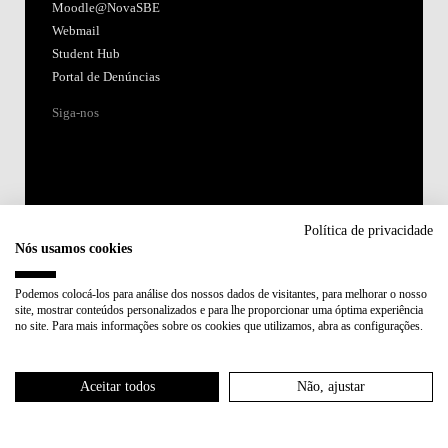
Moodle@NovaSBE
Webmail
Student Hub
Portal de Denúncias
Siga-nos
Política de privacidade
Nós usamos cookies
Acreditações:
Podemos colocá-los para análise dos nossos dados de visitantes, para melhorar o nosso
site, mostrar conteúdos personalizados e para lhe proporcionar uma óptima experiência
Membro de:
no site. Para mais informações sobre os cookies que utilizamos, abra as configurações.
Participa em:
Aceitar todos
Não, ajustar
Plano de Recuperação e Resiliência (PRR)