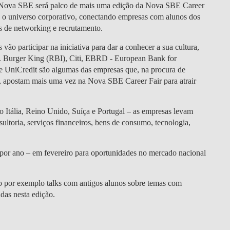
DOUBLE DEGREES
 Nova SBE será palco de mais uma edição da Nova SBE Career
 e o universo corporativo, conectando empresas com alunos dos
DIREITO & GESTÃO
es de networking e recrutamento.
vão participar na iniciativa para dar a conhecer a sua cultura,
DIREITO E ECONOMIA
.
Burger King (RBI), Citi, EBRD - European Bank for
DO MAR
 e UniCredit
são algumas das empresas que, na procura de
s, apostam mais uma vez na Nova SBE Career Fair para atrair
DUAL DEGREE NYU
o Itália, Reino Unido, Suíça e Portugal – as empresas levam
ultoria, serviços financeiros, bens de consumo, tecnologia,
or ano – em fevereiro para oportunidades no mercado nacional
mo por exemplo talks com antigos alunos sobre temas com
adas nesta edição.