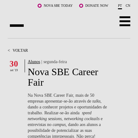
Saltar para o conteúdo principal
NOVA SBE TODAY
DONATE NOW
PT
CN
SOBRE NÓS
<
VOLTAR
CURSOS
30
Alunos
| segunda-feira
Nova SBE Career
DOCENTES E INVESTIGAÇÃO
set '19
Fair
COMUNIDADE
Na Nova SBE Career Fair, mais de 50
LIFE AT NOVA SBE
empresas apresentar-se-ão através de
talks
,
dando a conhecer projetos e oportunidades de
trabalho. Realizar-se-ão ainda
speed
WHAT'S HAPPENING
networking sessions
,
networking cocktails
e
entrevistas no
campus,
dando aos
alunos a
possibilidade de potencializar as suas
competências interpessoais. Não perca!