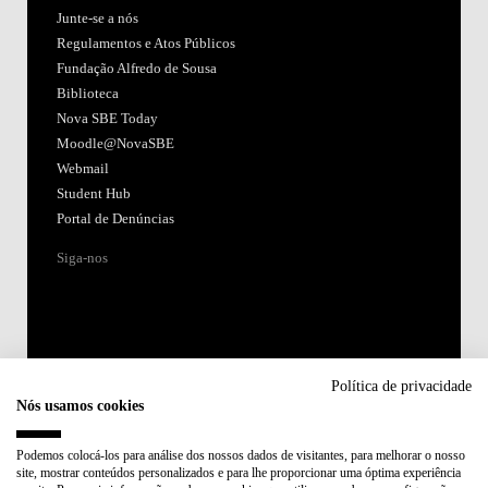
Junte-se a nós
Regulamentos e Atos Públicos
Fundação Alfredo de Sousa
Biblioteca
Nova SBE Today
Moodle@NovaSBE
Webmail
Student Hub
Portal de Denúncias
Siga-nos
Política de privacidade
Nós usamos cookies
Acreditações:
Podemos colocá-los para análise dos nossos dados de visitantes, para melhorar o nosso
site, mostrar conteúdos personalizados e para lhe proporcionar uma óptima experiência
Membro de: