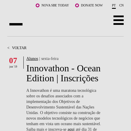
Saltar para o conteúdo principal
NOVA SBE TODAY
DONATE NOW
PT
CN
SOBRE NÓS
<
VOLTAR
CURSOS
07
Alunos
| sexta-feira
Innovathon - Ocean
DOCENTES E INVESTIGAÇÃO
jun '19
Edition | Inscrições
COMUNIDADE
A Innovathon é uma maratona tecnológica
LIFE AT NOVA SBE
sobre os desafios associados com a
implementação dos Objetivos de
Desenvolvimento Sustentável das Nações
WHAT'S HAPPENING
Unidas. O objetivo consiste na construção de
novos modelos tecnológicos de negócios que
tenham em vista um oceano mais sustentável.
Saiba mais e inscreva-se
aqui
até dia 31 de