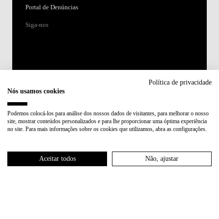
Portal de Denúncias
Siga-nos
Política de privacidade
Nós usamos cookies
Acreditações:
Podemos colocá-los para análise dos nossos dados de visitantes, para melhorar o nosso
site, mostrar conteúdos personalizados e para lhe proporcionar uma óptima experiência
Membro de:
no site. Para mais informações sobre os cookies que utilizamos, abra as configurações.
Participa em:
Aceitar todos
Não, ajustar
Plano de Recuperação e Resiliência (PRR)
Política de Privacidade
Política de Cookies