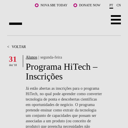
Saltar para o conteúdo principal
NOVA SBE TODAY
DONATE NOW
PT
CN
SOBRE NÓS
<
VOLTAR
CURSOS
31
Alunos
| segunda-feira
Programa HiTech –
DOCENTES E INVESTIGAÇÃO
dez '18
Inscrições
COMUNIDADE
Já estão abertas as inscrições para o programa
LIFE AT NOVA SBE
HiTech, no qual pode aprender como converter
tecnologia de ponta e descobertas científicas
em oportunidades de negócio. O programa
WHAT'S HAPPENING
pretende ensinar como extrair da tecnologia
um conjunto de capacidades que possam ser
associadas a um produto (ou conceito de
produto) que preencha necessidades não