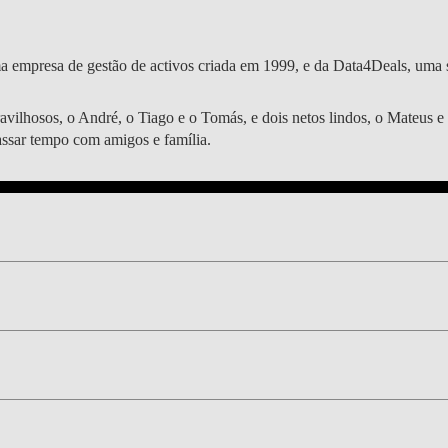
DOUBLE DEGREES
DIREITO & GESTÃO
 empresa de gestão de activos criada em 1999, e da Data4Deals, uma s
DIREITO E ECONOMIA
ilhosos, o André, o Tiago e o Tomás, e dois netos lindos, o Mateus e 
DO MAR
 passar tempo com amigos e família.
DUAL DEGREE NYU