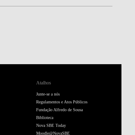
Atalhos
Junte-se a nós
Regulamentos e Atos Públicos
Fundação Alfredo de Sousa
Biblioteca
Nova SBE Today
Moodle@NovaSBE