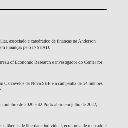
SPITALITY
ETOS
CIAS
S NOSSOS DOADORES
OMUNIDADE
CW LAB @ NOVA SBE
ENGAGEMENT
EDUCAÇÃO
EQUIPA
PROCESSO
APRESENTAÇÃO
ÃO
ECRUTAR TALENTO
INVESTIGAÇÃO
PUBLICAÇÕES
SENTAÇÃO
OAS
ETOS
ACTOS
PA
PESSOAS
PESSOAS
COMUNI
GITAL DATA DESIGN
ACTOS
ETOS
ERGUNTAS
RTICIPE
BEM-ESTAR
PROJETOS DE INCLUSÃO
EVENTOS
PEER2PEER
STITUTE
REQUENTES
ÚLTIMAS NOTÍCIAS
CONTACTOS
ICAÇÕES
ETOS
OAS
INVOLVED
ACTOS
CONTACTOS
TOS
ICAÇÕES
QUIPA
PERGUNTAS FREQUENTES
EQUIPA
CONTACTOS
VA SBE PUBLIC
OAR AGORA PARA
CONTACTOS
PESSOAS
OAS
ICAÇÕES
TOS
STIGAÇAO
CIAS
iar, associado e catedrático de finanças na Anderson
LICY INSTITUTE
OLSAS
ICAÇÕES
OAS
ALUNOS INTERNACIONAIS
CONTACTOS
NOTÍCIAS
 em Finanças pelo INSEAD.
PESSOAS
& PHD
CIAS
AÇÃO
PA
RECORTES DE IMPRENSA
Bureau of Economic Research e investigador do Center for
REDE DE MENTORES
ACTOS
CIAS
us em Carcavelos da Nova SBE e a campanha de 54 milhões
AÇÃO
8.
m outubro de 2020 e 42 Porto abriu em julho de 2022;
s liberais de liberdade individual, economia de mercado e