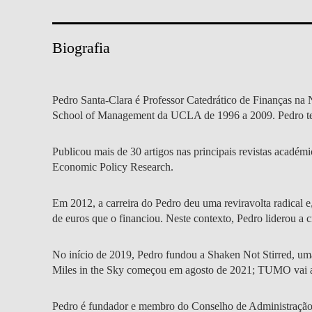
MESTRADOS EXECUTIVOS
DIVERSIDADE, EQUIDADE E
L
INCLUSÃO
LISBON MBA
Biografia
E
PROJETOS PARA UM
PROGRAMAS DE
FUTURO MELHOR
INTERCÂMBIO
R
Pedro Santa-Clara é Professor Catedrático de Finanças na 
School of Management da UCLA de 1996 a 2009. Pedro t
MODELO DE GOVERNO
ESCOLAS DE VERÃO
Publicou mais de 30 artigos nas principais revistas acadé
JUNTE-SE A NÓS
FORMAÇÃO DE
Economic Policy Research.
EXECUTIVOS
CONTACTOS
Em 2012, a carreira do Pedro deu uma reviravolta radical
de euros que o financiou. Neste contexto, Pedro liderou a 
No início de 2019, Pedro fundou a Shaken Not Stirred, um
Miles in the Sky começou em agosto de 2021; TUMO vai a
Pedro é fundador e membro do Conselho de Administração d