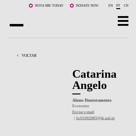
Saltar para o conteúdo principal
NOVA SBE TODAY
DONATE NOW
EN
PT
CN
SOBRE NÓS
CURSOS
<
VOLTAR
DOCENTES E INVESTIGAÇÃO
Catarina
Angelo
COMUNIDADE
LIFE AT NOVA SBE
Aluno Doutoramento
Economia
WHAT'S HAPPENING
Enviar e-mail
lic01002885@fe.unl.pt