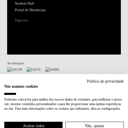
Student Hub
Portal de Denúncias
Siga-nos
Acreditações:
Membro de:
Política de privacidade
Nós usamos cookies
Participa em:
Podemos colocá-los para análise dos nossos dados de visitantes, para melhorar o nosso
site, mostrar conteúdos personalizados e para lhe proporcionar uma óptima experiência
Plano de Recuperação e Resiliência (PRR)
no site. Para mais informações sobre os cookies que utilizamos, abra as configurações.
Política de Privacidade
Política de Cookies
Aceitar todos
Não, ajustar