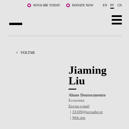
Saltar para o conteúdo principal
NOVA SBE TODAY
DONATE NOW
EN
PT
CN
SOBRE NÓS
CURSOS
<
VOLTAR
DOCENTES E INVESTIGAÇÃO
Jiaming
Liu
COMUNIDADE
LIFE AT NOVA SBE
Aluno Doutoramento
Economia
WHAT'S HAPPENING
Enviar e-mail
33109@novasbe.pt
Web site