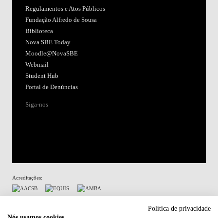
Regulamentos e Atos Públicos
Fundação Alfredo de Sousa
Biblioteca
Nova SBE Today
Moodle@NovaSBE
Webmail
Student Hub
Portal de Denúncias
Siga-nos
Acreditações:
Membro de:
Política de privacidade
Nós usamos cookies