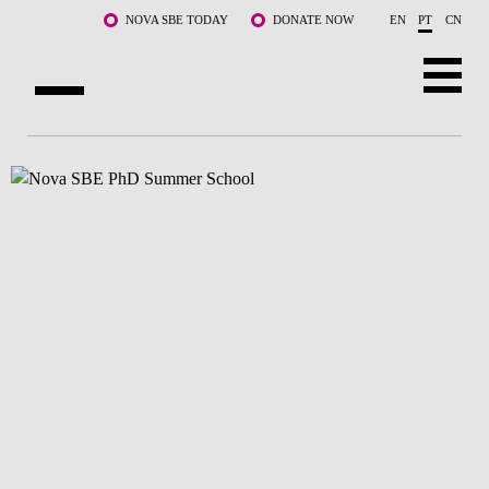
Saltar para o conteúdo principal
NOVA SBE TODAY
DONATE NOW
EN
PT
CN
SOBRE NÓS
CURSOS
DOCENTES E INVESTIGAÇÃO
COMUNIDADE
LIFE AT NOVA SBE
WHAT'S HAPPENING