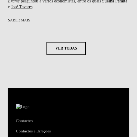
Exame
perguntou a vários economistas, entre os quais
Susana Peralta
e
José Tavares
.
SABER MAIS
VER TODAS
Contactos
Contactos e Direções