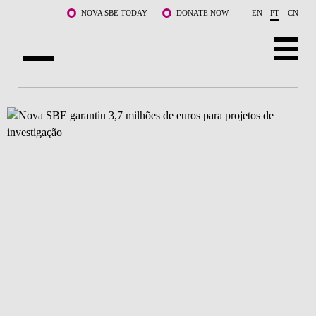
Saltar para o conteúdo principal
NOVA SBE TODAY
DONATE NOW
EN
PT
CN
SOBRE NÓS
CURSOS
DOCENTES E INVESTIGAÇÃO
COMUNIDADE
LIFE AT NOVA SBE
WHAT'S HAPPENING