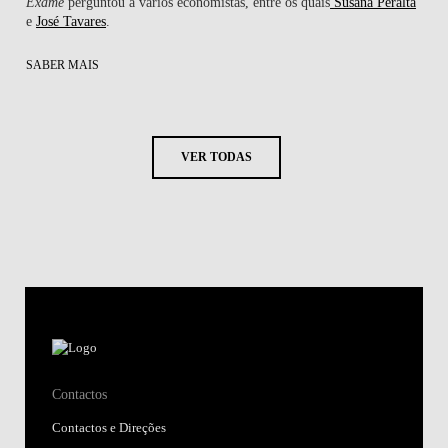
Exame
perguntou a vários economistas, entre os quais
Susana Peralta
e
José Tavares
.
SABER MAIS
VER TODAS
Contactos
Contactos e Direções