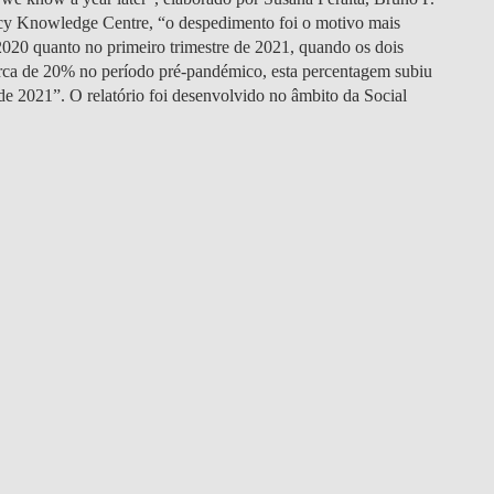
DOUBLE DEGREES
cy Knowledge Centre, “o despedimento foi o motivo mais
 2020 quanto no primeiro trimestre de 2021, quando os dois
DIREITO & GESTÃO
erca de 20% no período pré-pandémico, esta percentagem subiu
de 2021”. O relatório foi desenvolvido no âmbito da Social
DIREITO E ECONOMIA
DO MAR
DUAL DEGREE NYU