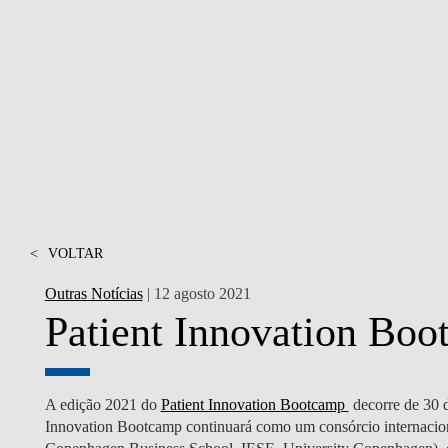
MESTRADOS EXECUTIVOS
DIVERSIDADE, EQUIDADE E
L
INCLUSÃO
LISBON MBA
E
PROJETOS PARA UM
PROGRAMAS DE
FUTURO MELHOR
INTERCÂMBIO
R
MODELO DE GOVERNO
ESCOLAS DE VERÃO
JUNTE-SE A NÓS
FORMAÇÃO DE
EXECUTIVOS
<
VOLTAR
CONTACTOS
Outras Notícias
| 12 agosto 2021
Patient Innovation Bo
A edição 2021 do
Patient Innovation Bootcamp
decorre de 30 d
Innovation Bootcamp continuará como um consórcio internacion