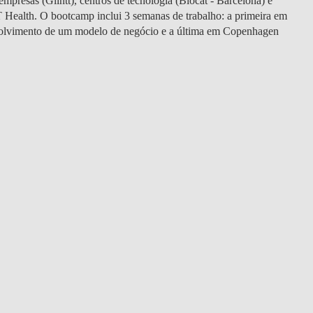
resas (Glintt), centros de tecnologia (Biocat - Barcelona) e
DOUBLE DEGREES
T Health. O bootcamp inclui 3 semanas de trabalho: a primeira em
nvolvimento de um modelo de negócio e a última em Copenhagen
DIREITO & GESTÃO
DIREITO E ECONOMIA
DO MAR
DUAL DEGREE NYU