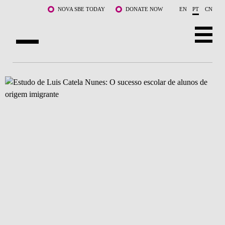
Saltar para o conteúdo principal
NOVA SBE TODAY
DONATE NOW
EN
PT
CN
SOBRE NÓS
CURSOS
DOCENTES E INVESTIGAÇÃO
COMUNIDADE
LIFE AT NOVA SBE
WHAT'S HAPPENING