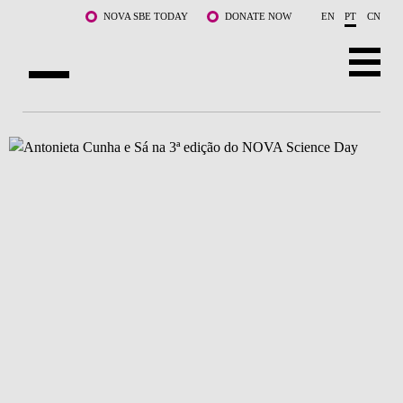
Saltar para o conteúdo principal
NOVA SBE TODAY
DONATE NOW
EN
PT
CN
SOBRE NÓS
CURSOS
DOCENTES E INVESTIGAÇÃO
COMUNIDADE
LIFE AT NOVA SBE
WHAT'S HAPPENING