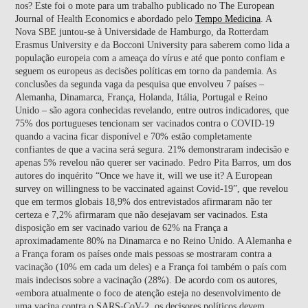
nos? Este foi o mote para um trabalho publicado no The European
Journal of Health Economics e abordado pelo
Tempo Medicina
. A
Nova SBE juntou-se à Universidade de Hamburgo, da Rotterdam
Erasmus University e da Bocconi University para saberem como lida a
população europeia com a ameaça do vírus e até que ponto confiam e
seguem os europeus as decisões políticas em torno da pandemia. As
conclusões da segunda vaga da pesquisa que envolveu 7 países –
Alemanha, Dinamarca, França, Holanda, Itália, Portugal e Reino
Unido – são agora conhecidas revelando, entre outros indicadores, que
75% dos portugueses tencionam ser vacinados contra o COVID-19
quando a vacina ficar disponível e 70% estão completamente
confiantes de que a vacina será segura. 21% demonstraram indecisão e
apenas 5% revelou não querer ser vacinado. Pedro Pita Barros, um dos
autores do inquérito “Once we have it, will we use it? A European
survey on willingness to be vaccinated against Covid‑19”, que revelou
que em termos globais 18,9% dos entrevistados afirmaram não ter
certeza e 7,2% afirmaram que não desejavam ser vacinados. Esta
disposição em ser vacinado variou de 62% na França a
aproximadamente 80% na Dinamarca e no Reino Unido. A Alemanha e
a França foram os países onde mais pessoas se mostraram contra a
vacinação (10% em cada um deles) e a França foi também o país com
mais indecisos sobre a vacinação (28%). De acordo com os autores,
«embora atualmente o foco de atenção esteja no desenvolvimento de
uma vacina contra o SARS-CoV-2, os decisores políticos devem