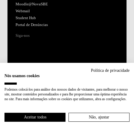
Moodle@NovaSBE
Webmail
Student Hub
Portal de Denúncias
Siga-nos
Política de privacidade
Nós usamos cookies
Acreditações:
Podemos colocá-los para análise dos nossos dados de visitantes, para melhorar o nosso
site, mostrar conteúdos personalizados e para lhe proporcionar uma óptima experiência
Membro de:
no site. Para mais informações sobre os cookies que utilizamos, abra as configurações.
Participa em:
Aceitar todos
Não, ajustar
Plano de Recuperação e Resiliência (PRR)