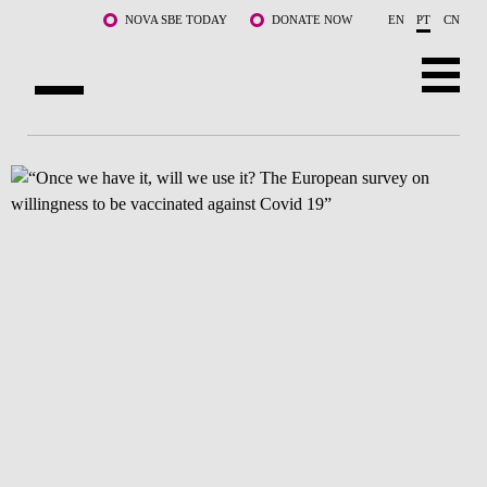
Saltar para o conteúdo principal
NOVA SBE TODAY
DONATE NOW
EN
PT
CN
SOBRE NÓS
CURSOS
DOCENTES E INVESTIGAÇÃO
COMUNIDADE
LIFE AT NOVA SBE
WHAT'S HAPPENING