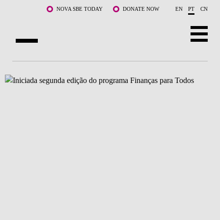
Saltar para o conteúdo principal
NOVA SBE TODAY
DONATE NOW
EN
PT
CN
SOBRE NÓS
CURSOS
DOCENTES E INVESTIGAÇÃO
COMUNIDADE
LIFE AT NOVA SBE
WHAT'S HAPPENING