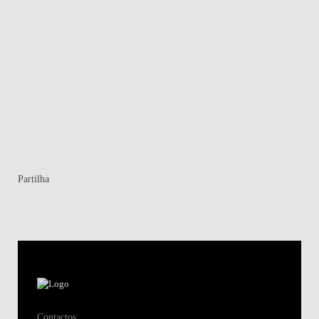
Ma
Partilha
Contactos