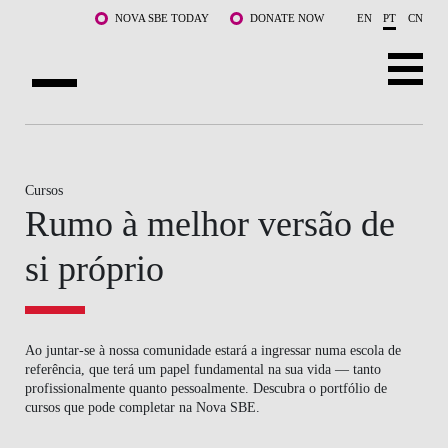
Saltar para o conteúdo principal
NOVA SBE TODAY
DONATE NOW
EN
PT
CN
SOBRE NÓS
CURSOS
Cursos
Rumo à melhor versão de
DOCENTES E INVESTIGAÇÃO
si próprio
COMUNIDADE
LIFE AT NOVA SBE
Ao juntar-se à nossa comunidade estará a ingressar numa escola de
WHAT'S HAPPENING
referência, que terá um papel fundamental na sua vida — tanto
profissionalmente quanto pessoalmente. Descubra o portfólio de
cursos que pode completar na Nova SBE.