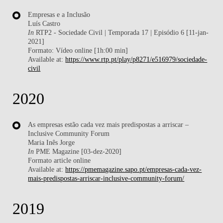
Empresas e a Inclusão
Luís Castro
In
RTP2 - Sociedade Civil | Temporada 17 | Episódio 6 [11-jan-
2021]
Formato: Vídeo online [1h:00 min]
Available at:
https://www.rtp.pt/play/p8271/e516979/sociedade-
civil
2020
As empresas estão cada vez mais predispostas a arriscar –
Inclusive Community Forum
Maria Inês Jorge
In
PME Magazine [03-dez-2020]
Formato article online
Available at:
https://pmemagazine.sapo.pt/empresas-cada-vez-
mais-predispostas-arriscar-inclusive-community-forum/
2019