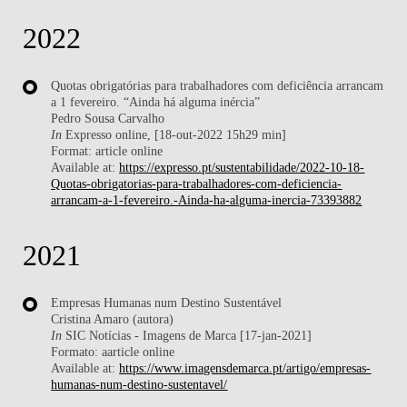
2022
Quotas obrigatórias para trabalhadores com deficiência arrancam
a 1 fevereiro. “Ainda há alguma inércia”
Pedro Sousa Carvalho
In
Expresso online, [18-out-2022 15h29 min]
Format: article online
Available at:
https://expresso.pt/sustentabilidade/2022-10-18-
Quotas-obrigatorias-para-trabalhadores-com-deficiencia-
arrancam-a-1-fevereiro.-Ainda-ha-alguma-inercia-73393882
2021
Empresas Humanas num Destino Sustentável
Cristina Amaro (autora)
In
SIC Notícias - Imagens de Marca [17-jan-2021]
Formato: aarticle online
Available at:
https://www.imagensdemarca.pt/artigo/empresas-
humanas-num-destino-sustentavel/