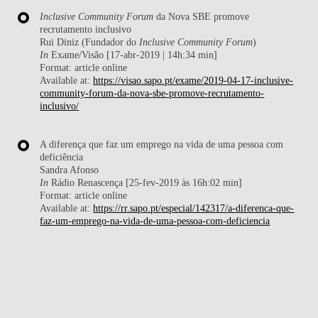
Inclusive Community Forum
da Nova SBE promove
recrutamento inclusivo
Rui Diniz (Fundador do
Inclusive Community Forum
)
In
Exame/Visão [17-abr-2019 | 14h:34 min]
Format: article online
Available at:
https://visao.sapo.pt/exame/2019-04-17-inclusive-
community-forum-da-nova-sbe-promove-recrutamento-
inclusivo/
A diferença que faz um emprego na vida de uma pessoa com
deficiência
Sandra Afonso
In
Rádio Renascença [25-fev-2019 às 16h:02 min]
Format: article online
Available at:
https://rr.sapo.pt/especial/142317/a-diferenca-que-
faz-um-emprego-na-vida-de-uma-pessoa-com-deficiencia