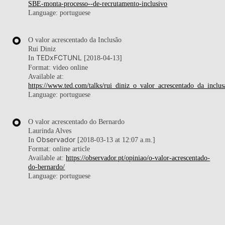
SBE-monta-processo--de-recrutamento-inclusivo
Language: portuguese
O valor acrescentado da Inclusão
Rui Diniz
TEDxFCTUNL
[2018-04-13]
In
Format: video online
Available at:
https://www.ted.com/talks/rui_diniz_o_valor_acrescentado_da_inclus
Language: portuguese
O valor acrescentado do Bernardo
Laurinda Alves
Observador
In
[2018-03-13 at 12:07 a.m.]
Format: online article
Available at:
https://observador.pt/opiniao/o-valor-acrescentado-
do-bernardo/
Language: portuguese