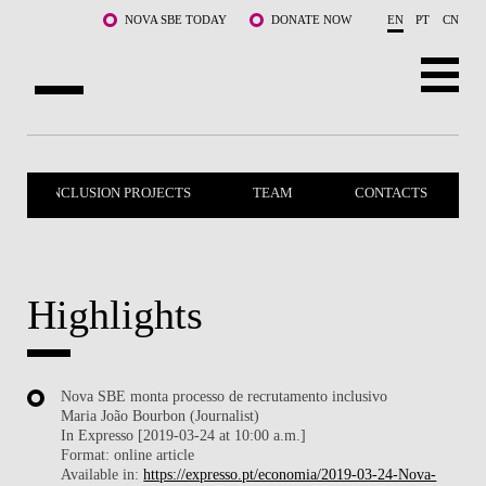
Skip to main content
NOVA SBE TODAY
DONATE NOW
EN
PT
CN
ABOUT US
INCLUSION PROJECTS
TEAM
CONTACTS
PROGRAMS
FACULTY & RESEARCH
COMMUNITY
Highlights
LIFE AT NOVA SBE
Nova SBE monta processo de recrutamento inclusivo
WHAT'S HAPPENING
Maria João Bourbon (Journalist)
In Expresso [2019-03-24 at 10:00 a.m.]
Format: online article
Available in:
https://expresso.pt/economia/2019-03-24-Nova-