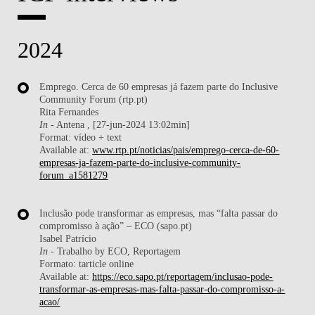
2024
Emprego. Cerca de 60 empresas já fazem parte do Inclusive
Community Forum (rtp.pt)
Rita Fernandes
In
- Antena , [27-jun-2024 13:02min]
Format: vídeo + text
Available at:
www.rtp.pt/noticias/pais/emprego-cerca-de-60-
empresas-ja-fazem-parte-do-inclusive-community-
forum_a1581279
Inclusão pode transformar as empresas, mas “falta passar do
compromisso à ação” – ECO (sapo.pt)
Isabel Patrício
In
- Trabalho by ECO, Reportagem
Formato: tarticle online
Available at:
https://eco.sapo.pt/reportagem/inclusao-pode-
transformar-as-empresas-mas-falta-passar-do-compromisso-a-
acao/