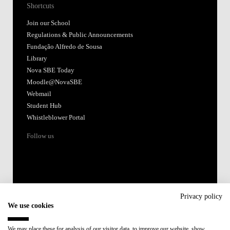
Shortcuts
Join our School
Regulations & Public Announcements
Fundação Alfredo de Sousa
Library
Nova SBE Today
Moodle@NovaSBE
Webmail
Student Hub
Whistleblower Portal
Follow us
Privacy policy
We use cookies
Accredited by:
We may place these for analysis of our visitor data, to improve our website, show