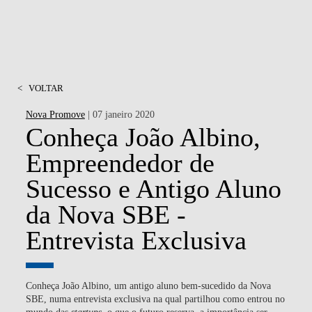
<
VOLTAR
Nova Promove
| 07 janeiro 2020
Conheça João Albino,
Empreendedor de
Sucesso e Antigo Aluno
da Nova SBE -
Entrevista Exclusiva
Conheça João Albino, um antigo aluno bem-sucedido da Nova
SBE, numa entrevista exclusiva na qual partilhou como entrou no
mundo das
startups
, o que o futuro reserva, a importância ser