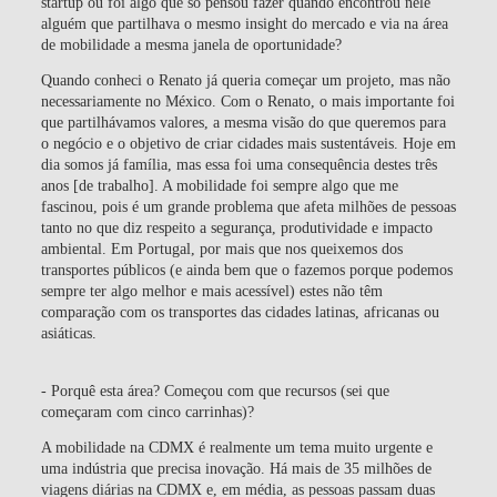
startup ou foi algo que só pensou fazer quando encontrou nele
alguém que partilhava o mesmo insight do mercado e via na área
de mobilidade a mesma janela de oportunidade?
Quando conheci o Renato já queria começar um projeto, mas não
necessariamente no México. Com o Renato, o mais importante foi
que partilhávamos valores, a mesma visão do que queremos para
o negócio e o objetivo de criar cidades mais sustentáveis. Hoje em
dia somos já família, mas essa foi uma consequência destes três
anos [de trabalho]. A mobilidade foi sempre algo que me
fascinou, pois é um grande problema que afeta milhões de pessoas
tanto no que diz respeito a segurança, produtividade e impacto
ambiental. Em Portugal, por mais que nos queixemos dos
transportes públicos (e ainda bem que o fazemos porque podemos
sempre ter algo melhor e mais acessível) estes não têm
comparação com os transportes das cidades latinas, africanas ou
asiáticas.
- Porquê esta área? Começou com que recursos (sei que
começaram com cinco carrinhas)?
A mobilidade na CDMX é realmente um tema muito urgente e
uma indústria que precisa inovação. Há mais de 35 milhões de
viagens diárias na CDMX e, em média, as pessoas passam duas