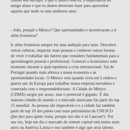
antigo aluno e que os alunos deveriam fazer para aproveitar
aqueles que serão os seus melhores anos.
- João, porquê o México? Que oportunidades o incentivaram a ir
além-fronteiras?
Ir além-fronteiras sempre foi uma ambição para mim. Descobrir
outras culturas, impactar mais pessoas e conhecer outras formas
de viver e trabalhar são fatores que considero fundamentais para a
aprendizagem pessoal e profissional. Comecei a licenciatura num
momento durante o qual espoletou a crise internacional. Saí de
Portugal quando mais afetava a nossa economia e as
oportunidades locais. O México veio quando vivia em Londres e
queria sair da Europa para trabalhar numa empresa inovadora e
conectada com o empreendedorismo. A Cidade do México
(CDMX) surgiu por acaso, mas o potencial é gigante. É das
maiores cidades do mundo e o mercado mexicano faz parte do top
15 mundial. As pessoas são impecáveis e e a cidade faz também
parte do top 10 dos países com mais patrimónios da UNESCO
(
fun fact
para quem visita, porque isto não é só Cancum!). Por
sua vez, hoje em dia o mercado de
venture capital
está muito mais
ativo na América Latina e isso também é algo que atrai talento.