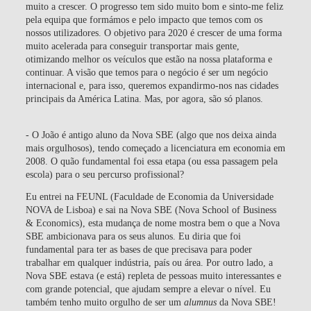
muito a crescer. O progresso tem sido muito bom e sinto-me feliz
pela equipa que formámos e pelo impacto que temos com os
nossos utilizadores. O objetivo para 2020 é crescer de uma forma
muito acelerada para conseguir transportar mais gente,
otimizando melhor os veículos que estão na nossa plataforma e
continuar. A visão que temos para o negócio é ser um negócio
internacional e, para isso, queremos expandirmo-nos nas cidades
principais da América Latina. Mas, por agora, são só planos.
- O João é antigo aluno da Nova SBE (algo que nos deixa ainda
mais orgulhosos), tendo começado a licenciatura em economia em
2008. O quão fundamental foi essa etapa (ou essa passagem pela
escola) para o seu percurso profissional?
Eu entrei na FEUNL (Faculdade de Economia da Universidade
NOVA de Lisboa) e sai na Nova SBE (Nova School of Business
& Economics), esta mudança de nome mostra bem o que a Nova
SBE ambicionava para os seus alunos. Eu diria que foi
fundamental para ter as bases de que precisava para poder
trabalhar em qualquer indústria, país ou área. Por outro lado, a
Nova SBE estava (e está) repleta de pessoas muito interessantes e
com grande potencial, que ajudam sempre a elevar o nível. Eu
também tenho muito orgulho de ser um
alumnus
da Nova SBE!