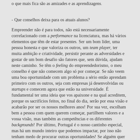
o que mais fica são as amizades e as aprendizagens.
- Que conselhos deixa para os atuais alunos?
Empreender não é para todos, não está necessariamente
correlacionado com a
performance
na licenciatura, mas há vários
elementos que têm de estar presentes. Ser um bom líder, uma
pessoa honesta e que valoriza os outros, um
team player
, ter
muita ambição e criatividade, persistir perante as adversidades e
gostar de um bom desafio são fatores que, sem dúvida, ajudam
neste caminho. Se têm o
feeling
do empreendedorismo, o meu
conselho é que não comecem algo só por começar. Se não veem
uma boa oportunidade com um problema a sério então aprendam
primeiro com os outros, seja com empresas já desenvolvidas ou
startups
e comecem agora que estão na universidade. É
fundamental ter uma ideia que vos apaixone e na qual acreditem,
porque os sacrifícios feitos, no final do dia, serão por essa visão e
acabarão por ser os nossos melhores anos! Por sua vez, escolham
bem a pessoa com quem querem começar, partilhem valores e a
vossa visão, mas também as competências e os diferentes
backgrounds
! Por último, Portugal é o nosso cantinho especial,
mas há um mundo inteiro que podemos impactar, por isso não
tenham medo de procurar outras oportunidades! Se alguém quer