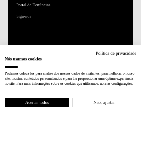
Portal de Denúncias
Siga-nos
Política de privacidade
Nós usamos cookies
Acreditações:
Podemos colocá-los para análise dos nossos dados de visitantes, para melhorar o nosso
site, mostrar conteúdos personalizados e para lhe proporcionar uma óptima experiência
Membro de:
no site. Para mais informações sobre os cookies que utilizamos, abra as configurações.
Participa em:
Aceitar todos
Não, ajustar
Plano de Recuperação e Resiliência (PRR)
Política de Privacidade
Política de Cookies