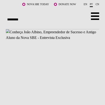
Saltar para o conteúdo principal
NOVA SBE TODAY
DONATE NOW
EN
PT
CN
SOBRE NÓS
CURSOS
DOCENTES E INVESTIGAÇÃO
COMUNIDADE
LIFE AT NOVA SBE
WHAT'S HAPPENING