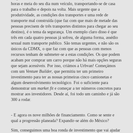
horas e meia do seu dia num veículo, transportando-se de casa
para o trabalho e depois na volta. Mais urgente que a
produtividade, as condições dos transportes e uma rede de
transporte mal construída (que faz com que mais de metade das
pessoas precisem de três transportes distintos para chegar ao seu
destino), é o tema da segurança. Um exemplo claro disso é que
três em cada quatro pessoas já sofreu, de alguma forma, assédio
sexual num transporte publico. São temas urgentes, e não são os
únicos da CDMX, o que faz com que as pessoas com menos
recursos tenham de submeter-se a estas condições. Os que podem
acabam por comprar um carro porque não há mais opções seguras
que sejam acessíveis. Por isso, criámos a Urbvan! Começámos
com um
Venture Builder
, que permitiu ter um primeiro
investimento para ter as nossas primeiras cinco camionetas e
algum desenvolvimento tecnológico. Foi o suficiente para
demonstrar um
market fit
e começar a ter números concretos para
mostrar aos investidores. Desde aí, foi todo um caminho e já são
300 a rodar.
- E agora os nove milhões de financiamento. Como se sente e
qual a progressão planeada? Expandir-se além do México?
Sim, conseguimos uma boa ronda de investimento que vai ajudar