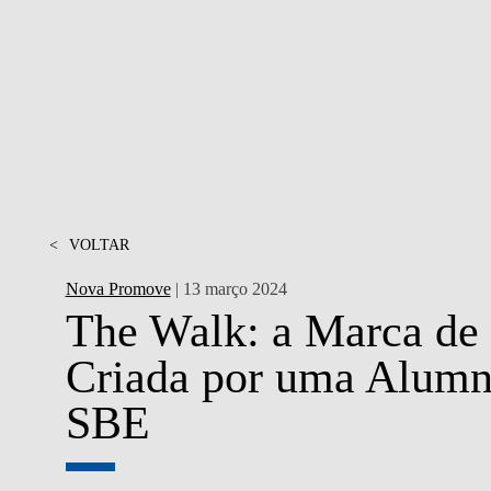
MESTRADOS EXECUTIVOS
DIVERSIDADE, EQUIDADE E
L
INCLUSÃO
LISBON MBA
E
PROJETOS PARA UM
PROGRAMAS DE
FUTURO MELHOR
INTERCÂMBIO
R
MODELO DE GOVERNO
ESCOLAS DE VERÃO
JUNTE-SE A NÓS
<
VOLTAR
FORMAÇÃO DE
EXECUTIVOS
Nova Promove
| 13 março 2024
CONTACTOS
The Walk: a Marca de
Criada por uma Alumn
SBE