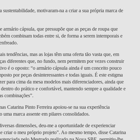
 sustentabilidade
, motivaram-na a
criar a sua própria marca de
e armário cápsula
, que pressupõe que as peças de roupa que
mbém combinam todas entre si, de forma a serem intemporais e
senfreado.
is tendências, mas as lojas têm uma oferta tão vasta que, em
ças diferentes que, no fundo, nem permitem por vezes construir
tivo é o oposto: “o armário cápsula ainda é um conceito pouco
mposto por peças desinteressantes e todas iguais. É este estigma
zer para cima da mesa modelos mais diferenciadores, ainda que
as dentro do prático e confortável, mantendo sempre a qualidade e
eras combinações”.
 mas
Catarina Pinto Ferreira apoiou-se na sua experiência
o uma marca assente em pilares consolidados.
 diversas dimensões, deu-me a oportunidade de experienciar
 de criar o meu próprio projeto”. Ao mesmo tempo, disse Catarina
 potenciada pelo Mestrado realizado na Nova SBE, permitiu-lhe