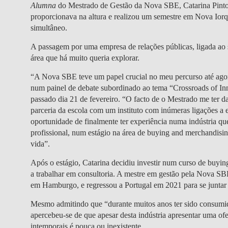
Alumna
do
Mestrado de Gestão da Nova SBE
, Catarina Pint
proporcionava na altura e realizou um semestre em Nova Iorqu
simultâneo.
A passagem por uma empresa de relações públicas, ligada ao 
área que há muito queria explorar.
“
A Nova SBE teve um papel crucial no meu percurso até ago
num painel de debate subordinado ao tema “Crossroads of Inno
passado dia 21 de fevereiro. “O facto de o Mestrado me ter 
parceria da escola com um instituto com inúmeras ligações a e
oportunidade de finalmente ter experiência numa indústria qu
profissional, num estágio na área de buying and merchandising
vida”.
Após o estágio, Catarina decidiu investir num
curso de buyin
a trabalhar em consultoria. A mestre em gestão pela Nova S
em Hamburgo, e regressou a Portugal em 2021 para se junta
Mesmo admitindo que “durante muitos anos ter sido consumido
apercebeu-se de que apesar desta indústria apresentar uma ofe
intemporais é pouca ou inexistente.