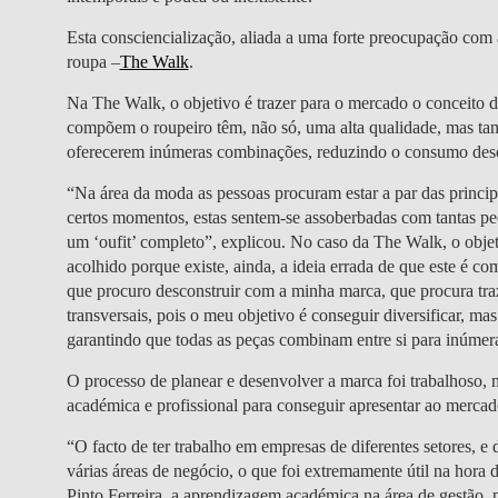
Esta consciencialização, aliada a uma
forte preocupação com a
roupa –
The Walk
.
Na The Walk, o objetivo é trazer para o mercado o
conceito d
compõem o roupeiro têm, não só, uma alta qualidade, mas ta
oferecerem inúmeras combinações, reduzindo o consumo de
“Na área da moda as pessoas procuram estar a par das principa
certos momentos, estas sentem-se assoberbadas com tantas pe
um ‘oufit’ completo”, explicou. No caso da The Walk, o obje
acolhido porque existe, ainda, a ideia errada de que este é co
que procuro desconstruir com a minha marca, que procura tra
transversais, pois o meu objetivo é conseguir diversificar, m
garantindo que todas as peças combinam entre si para inúm
O processo de planear e desenvolver a marca foi trabalhoso,
académica e profissional
para conseguir apresentar ao mercad
“O facto de ter trabalho em empresas de diferentes setores, e
várias áreas de negócio, o que foi extremamente útil na hora
Pinto Ferreira, a aprendizagem académica na área de gestão,