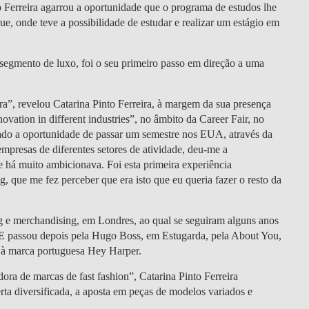
DOUBLE DEGREES
o Ferreira agarrou a oportunidade que o programa de estudos lhe
e, onde teve a possibilidade de estudar e realizar um estágio em
DIREITO & GESTÃO
segmento de luxo, foi o seu primeiro passo em direção a uma
DIREITO E ECONOMIA
DO MAR
ra
”, revelou
Catarina Pinto Ferreira
, à margem da sua presença
DUAL DEGREE NYU
vation in different industries”, no âmbito da Career Fair, no
dado a oportunidade de passar um semestre nos EUA, através da
mpresas de diferentes setores de atividade, deu-me a
e há muito ambicionava. Foi esta primeira experiência
, que me fez perceber que era isto que eu queria fazer o resto da
g e merchandising, em Londres
, ao qual se seguiram alguns anos
BE passou depois pela Hugo Boss, em Estugarda, pela About You,
r à marca portuguesa Hey Harper.
ra de marcas de fast fashion”, Catarina Pinto Ferreira
rta diversificada, a aposta em peças de modelos variados e