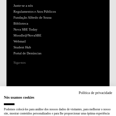
Junte-se a nós
Regulamentos e Atos Públicos
Fundação Alfredo de Sousa
Biblioteca
Nova SBE Today
Moodle@NovaSBE
Webmail
Student Hub
Portal de Denúncias
Siga-nos
Política de privacidade
Nós usamos cookies
Acreditações:
Podemos colocá-los para análise dos nossos dados de visitantes, para melhorar o nosso
site, mostrar conteúdos personalizados e para lhe proporcionar uma óptima experiência
Membro de: