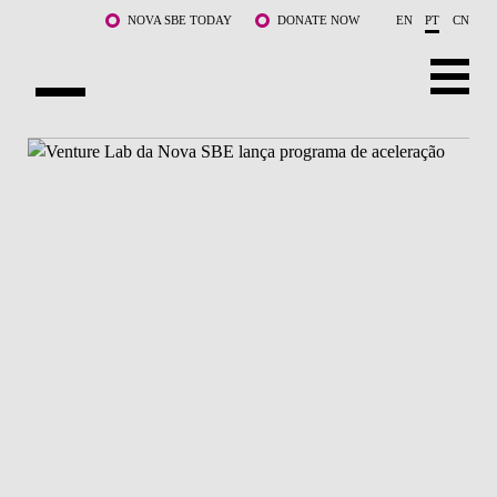
Saltar para o conteúdo principal
NOVA SBE TODAY
DONATE NOW
EN
PT
CN
SOBRE NÓS
CURSOS
DOCENTES E INVESTIGAÇÃO
COMUNIDADE
LIFE AT NOVA SBE
WHAT'S HAPPENING