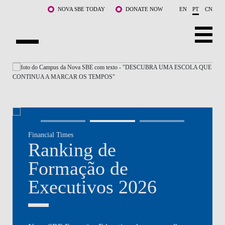
Saltar para o conteúdo principal
NOVA SBE TODAY
DONATE NOW
EN
PT
CN
NOVA
SOBRE NÓS
CURSOS
DOCENTES E INVESTIGAÇÃO
Financial Times
COMUNIDADE
Ranking de
LIFE AT NOVA SBE
Formação de
Executivos 2026
WHAT'S HAPPENING