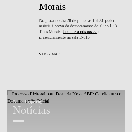
Morais
No próximo dia 20 de julho, às 15h00, poderá
ssa
assistir à prova de doutoramento do aluno Luís
nte
Teles Morais.
Junte-se a nós
online
ou
presencialmente na sala D-115.
SABER MAIS
What's happening
W
Notícias