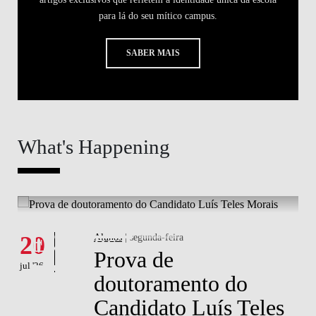
para lá do seu mítico campus.
SABER MAIS
What's Happening
What's happening
W
Eventos
20
Alunos
| segunda-feira
1
Prova de
jul '26
jul 
doutoramento do
Candidato Luís Teles