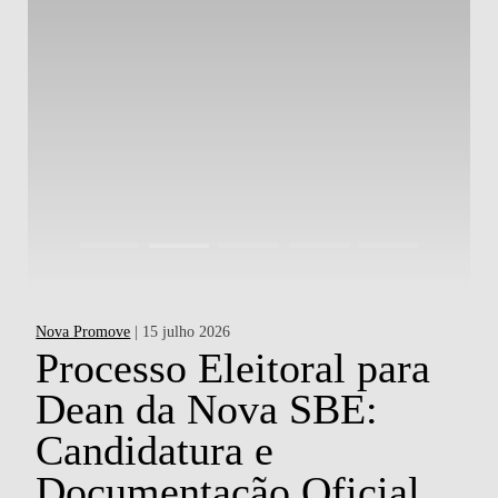
Nova Promove
| 15 julho 2026
Ac
a
Processo Eleitoral para
Dean da Nova SBE:
d
Candidatura e
P
o
Documentação Oficial
H