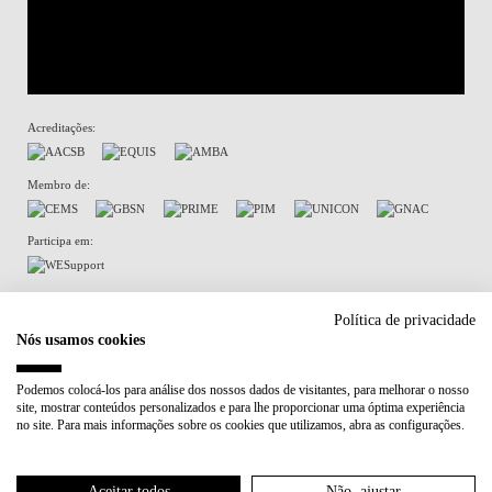
Acreditações:
Membro de:
Participa em:
Plano de Recuperação e Resiliência (PRR)
Política de privacidade
Nós usamos cookies
Política de Privacidade
Política de Cookies
Podemos colocá-los para análise dos nossos dados de visitantes, para melhorar o nosso
site, mostrar conteúdos personalizados e para lhe proporcionar uma óptima experiência
no site. Para mais informações sobre os cookies que utilizamos, abra as configurações.
Aceitar todos
Não, ajustar