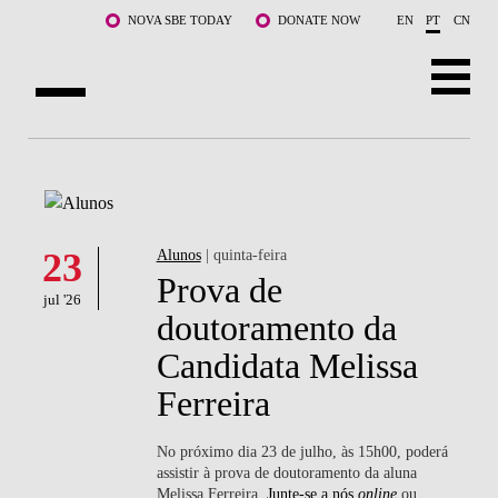
Saltar para o conteúdo principal
NOVA SBE TODAY
DONATE NOW
EN
PT
CN
SOBRE NÓS
CURSOS
DOCENTES E INVESTIGAÇÃO
23
Alunos
| quinta-feira
Prova de
jul '26
COMUNIDADE
doutoramento da
Candidata Melissa
LIFE AT NOVA SBE
Ferreira
WHAT'S HAPPENING
No próximo dia 23 de julho, às 15h00, poderá
assistir à prova de doutoramento da aluna
Melissa Ferreira.
Junte-se a nós
online
ou