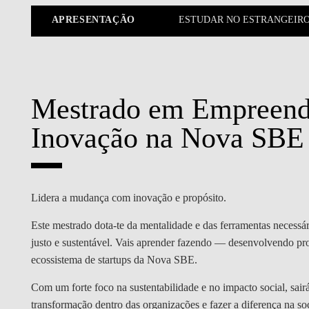
MESTRADOS EXECUTIVOS
APRESENTAÇÃO
ESTUDAR NO ESTRANGEIR
DIVERSIDADE, EQUIDADE E
L
INCLUSÃO
LISBON MBA
E
PROJETOS PARA UM
PROGRAMAS DE
FUTURO MELHOR
INTERCÂMBIO
R
Mestrado em Empreend
MODELO DE GOVERNO
ESCOLAS DE VERÃO
Inovação na Nova SBE
JUNTE-SE A NÓS
FORMAÇÃO DE
EXECUTIVOS
CONTACTOS
Lidera a mudança com inovação e propósito.
Este mestrado dota-te da mentalidade e das ferramentas necessá
justo e sustentável. Vais aprender fazendo — desenvolvendo pr
ecossistema de startups da Nova SBE.
Com um forte foco na sustentabilidade e no impacto social, sair
transformação dentro das organizações e fazer a diferença na s