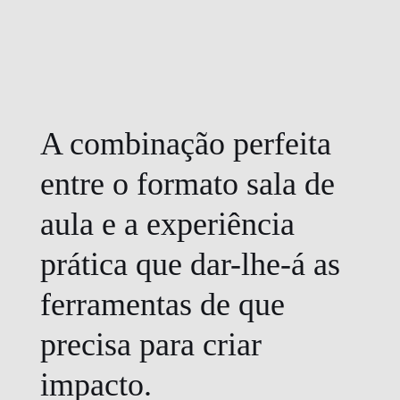
DOUBLE DEGREES
DIREITO & GESTÃO
DIREITO E ECONOMIA
DO MAR
A combinação perfeita
DUAL DEGREE NYU
entre o formato sala de
aula e a experiência
prática que dar-lhe-á as
ferramentas de que
precisa para criar
impacto.