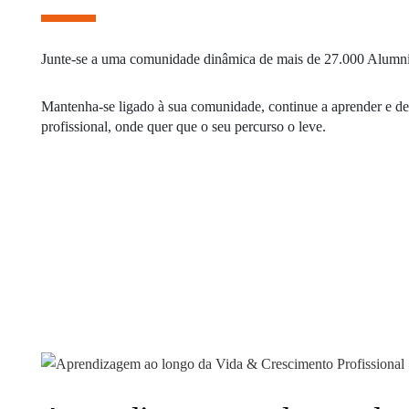
MESTRADOS EXECUTIVOS
DIVERSIDADE, EQUIDADE E
L
INCLUSÃO
LISBON MBA
Junte-se a uma comunidade dinâmica de mais de 27.000 Alumni d
E
PROJETOS PARA UM
PROGRAMAS DE
Mantenha-se ligado à sua comunidade, continue a aprender e de
FUTURO MELHOR
INTERCÂMBIO
R
profissional, onde quer que o seu percurso o leve.
MODELO DE GOVERNO
ESCOLAS DE VERÃO
JUNTE-SE A NÓS
FORMAÇÃO DE
EXECUTIVOS
CONTACTOS