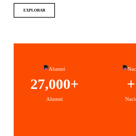
EXPLORAR
27,000+
+
Alumni
Naci