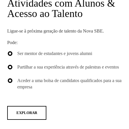
Atividades com Alunos &
DOUBLE DEGREES
Acesso ao Talento
DIREITO & GESTÃO
DIREITO E ECONOMIA
Ligue-se à próxima geração de talento da Nova SBE.
DO MAR
Pode:
DUAL DEGREE NYU
Ser mentor de estudantes e jovens alumni
Partilhar a sua experiência através de palestras e eventos
Aceder a uma bolsa de candidatos qualificados para a sua
empresa
EXPLORAR