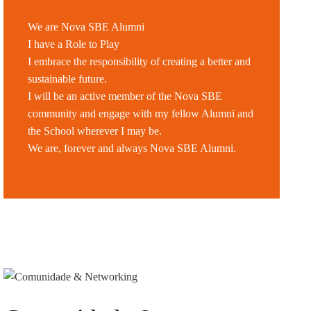
SPITALITY
ETOS
CIAS
S NOSSOS DOADORES
OMUNIDADE
CW LAB @ NOVA SBE
ENGAGEMENT
EDUCAÇÃO
EQUIPA
PROCESSO
APRESENTAÇÃO
ÃO
ECRUTAR TALENTO
INVESTIGAÇÃO
PUBLICAÇÕES
We are Nova SBE Alumni
SENTAÇÃO
OAS
ETOS
ACTOS
PA
PESSOAS
PESSOAS
COMUNI
GITAL DATA DESIGN
ACTOS
ETOS
ERGUNTAS
RTICIPE
BEM-ESTAR
PROJETOS DE INCLUSÃO
EVENTOS
PEER2PEER
I have a Role to Play
STITUTE
REQUENTES
ÚLTIMAS NOTÍCIAS
CONTACTOS
ICAÇÕES
ETOS
OAS
INVOLVED
ACTOS
CONTACTOS
I embrace the responsibility of creating a better and
TOS
ICAÇÕES
QUIPA
PERGUNTAS FREQUENTES
EQUIPA
CONTACTOS
sustainable future.
VA SBE PUBLIC
OAR AGORA PARA
CONTACTOS
PESSOAS
OAS
ICAÇÕES
TOS
STIGAÇAO
CIAS
I will be an active member of the Nova SBE
LICY INSTITUTE
OLSAS
ICAÇÕES
OAS
ALUNOS INTERNACIONAIS
CONTACTOS
NOTÍCIAS
community and engage with my fellow Alumni and
PESSOAS
& PHD
CIAS
AÇÃO
the School wherever I may be.
PA
RECORTES DE IMPRENSA
We are, forever and always Nova SBE Alumni.
REDE DE MENTORES
ACTOS
CIAS
AÇÃO