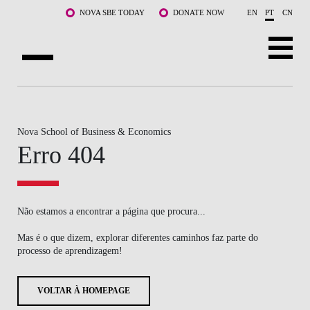
Saltar para o conteúdo principal
NOVA SBE TODAY
DONATE NOW
EN
PT
CN
SOBRE NÓS
CURSOS
Nova School of Business & Economics
Erro 404
DOCENTES E INVESTIGAÇÃO
COMUNIDADE
Não estamos a encontrar a página que procura...
LIFE AT NOVA SBE
Mas é o que dizem, explorar diferentes caminhos faz parte do
processo de aprendizagem!
WHAT'S HAPPENING
VOLTAR À HOMEPAGE