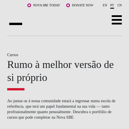
Saltar para o conteúdo principal
NOVA SBE TODAY
DONATE NOW
EN
PT
CN
SOBRE NÓS
CURSOS
Cursos
Rumo à melhor versão de
DOCENTES E INVESTIGAÇÃO
si próprio
COMUNIDADE
LIFE AT NOVA SBE
Ao juntar-se à nossa comunidade estará a ingressar numa escola de
WHAT'S HAPPENING
referência, que terá um papel fundamental na sua vida — tanto
profissionalmente quanto pessoalmente. Descubra o portfólio de
cursos que pode completar na Nova SBE.