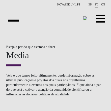
Saltar para o conteúdo principal
NOVASBE.UNL.PT
EN
PT
CN
NOTÍCIAS
Esteja a par do que estamos a fazer
EVENTOS
Media
CONTACTOS
PROJETOS
Veja o que temos feito ultimamente, desde informação sobre as
últimas publicações e projetos dos quais nos orgulhamos
APRESENTAÇÃO
particularmente a eventos nos quais participámos. Fique ainda a par
do que está a cativar a atenção da comunidade científica ou a
PUBLICAÇÕES
influenciar as decisões políticas da atualidade.
PESSOAS