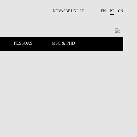
NOVASBE.UNL.PT
EN
PT
CN
PESSOAS
MSC & PHD
APRESENTAÇÃO
PUBLICAÇÕES