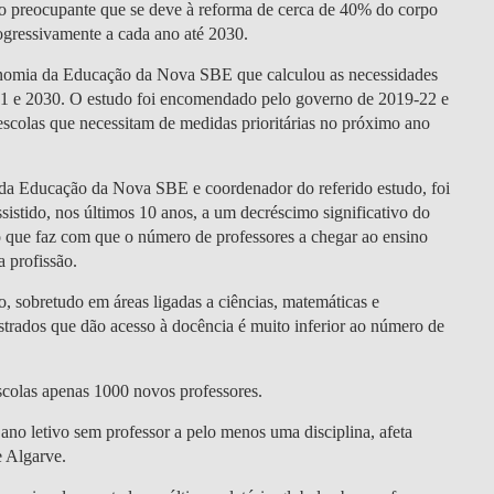
rio preocupante que se deve à reforma de cerca de 40% do corpo
ogressivamente a cada ano até 2030.
conomia da Educação da Nova SBE que calculou as necessidades
021 e 2030. O estudo foi encomendado pelo governo de 2019-22 e
 escolas que necessitam de medidas prioritárias no próximo ano
 da Educação da Nova SBE e coordenador do referido estudo, foi
sistido, nos últimos 10 anos, a um decréscimo significativo do
o que faz com que o número de professores a chegar ao ensino
 profissão.
o, sobretudo em áreas ligadas a ciências, matemáticas e
strados que dão acesso à docência é muito inferior ao número de
scolas apenas 1000 novos professores.
ano letivo sem professor a pelo menos uma disciplina, afeta
e Algarve.