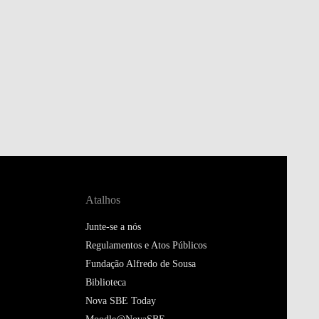
Atalhos
Junte-se a nós
Regulamentos e Atos Públicos
Fundação Alfredo de Sousa
Biblioteca
Nova SBE Today