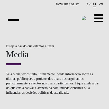
Saltar para o conteúdo principal
NOVASBE.UNL.PT
EN
PT
CN
NOTÍCIAS
Esteja a par do que estamos a fazer
EVENTOS
Media
CONTACTOS
PROJETOS
Veja o que temos feito ultimamente, desde informação sobre as
últimas publicações e projetos dos quais nos orgulhamos
APRESENTAÇÃO
particularmente a eventos nos quais participámos. Fique ainda a par
do que está a cativar a atenção da comunidade científica ou a
PUBLICAÇÕES
influenciar as decisões políticas da atualidade.
PESSOAS