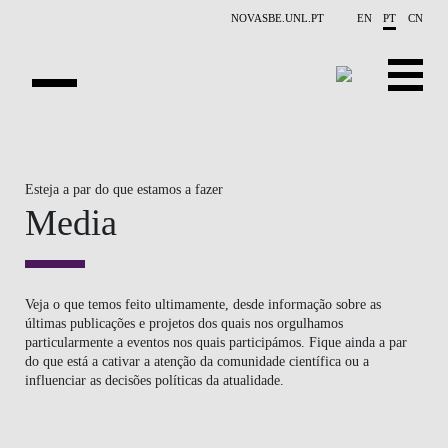
Saltar para o conteúdo principal
NOVASBE.UNL.PT
EN
PT
CN
NOTÍCIAS
Esteja a par do que estamos a fazer
EVENTOS
Media
CONTACTOS
PROJETOS
Veja o que temos feito ultimamente, desde informação sobre as
últimas publicações e projetos dos quais nos orgulhamos
APRESENTAÇÃO
particularmente a eventos nos quais participámos. Fique ainda a par
do que está a cativar a atenção da comunidade científica ou a
PUBLICAÇÕES
influenciar as decisões políticas da atualidade.
PESSOAS