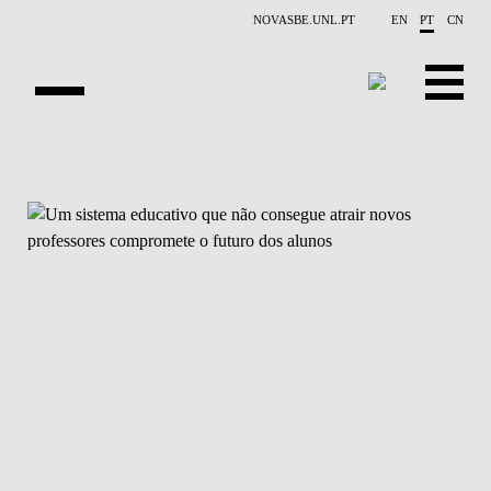
Saltar para o conteúdo principal
NOVASBE.UNL.PT
EN
PT
CN
NOTÍCIAS
EVENTOS
CONTACTOS
PROJETOS
APRESENTAÇÃO
PUBLICAÇÕES
PESSOAS