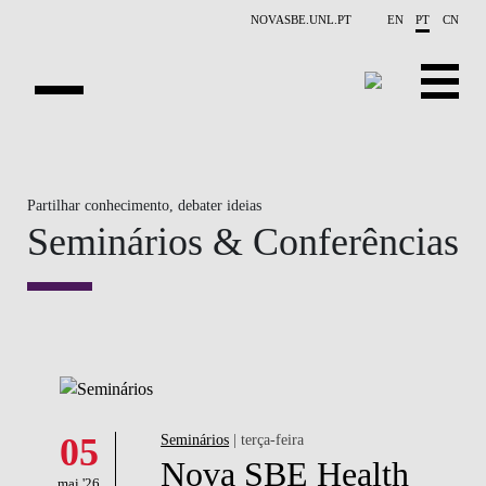
Saltar para o conteúdo principal
NOVASBE.UNL.PT
EN
PT
CN
APRESENTAÇÃO
Partilhar conhecimento, debater ideias
CONTACTOS
Seminários & Conferências
EVENTOS
NOTÍCIAS
PROJETOS
PUBLICAÇÕES
05
Seminários
| terça-feira
PESSOAS
Nova SBE Health
mai '26