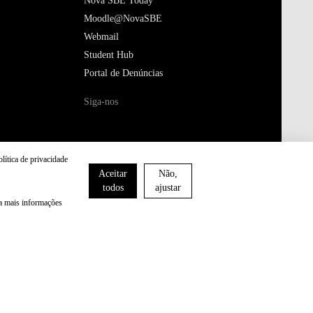
Nova SBE Today
Moodle@NovaSBE
Webmail
Student Hub
Portal de Denúncias
Siga-nos
olítica de privacidade
Aceitar
Não,
todos
ajustar
ra mais informações
Política de Privacidade
Política de Cookies