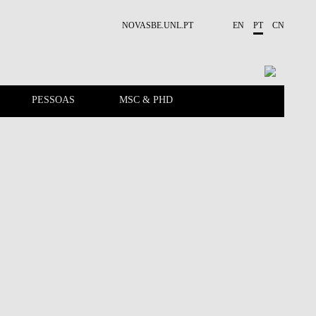
NOVASBE.UNL.PT
EN
PT
CN
PESSOAS
MSC & PHD
APRESENTAÇÃO
PUBLICAÇÕES