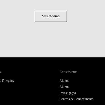
VER TODAS
s
Ecossistema
e Direções
Alunos
Alumni
Investigação
Centros de Conhecimento