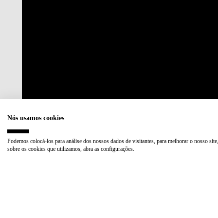
Nós usamos cookies
Podemos colocá-los para análise dos nossos dados de visitantes, para melhorar o nosso site
sobre os cookies que utilizamos, abra as configurações.
Acreditações:
Membro de:
Plano de Recuperação e Resiliência (PRR)