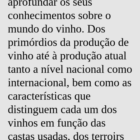
,
aprofundar os seus
g
conhecimentos sobre o
a
mundo do vinho. Dos
i
o
primórdios da produção de
h
vinho até à produção atual
m
tanto a nível nacional como
c
internacional, bem como as
b
características que
S
distinguem cada um dos
e
vinhos em função das
e
castas usadas, dos terroirs
m