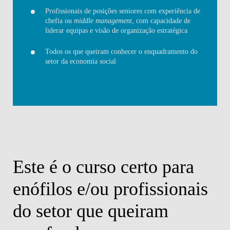
Profissionais de posições seniores com experiência de
chefia ou
middle management
, com capacidade de
liderar equipas e visão de organização estratégica
Todos os que queiram conhecer o enquadramento do
setor da economia social
Este é o curso certo para
A
enófilos e/ou profissionais
S
um
do setor que queiram
W