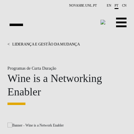
Saltar para o conteúdo principal
NOVASBE.UNL.PT
EN
PT
CN
HOMEPAGE
<
LIDERANÇA E GESTÃO DA MUDANÇA
PROGRAMAS ABERTOS
Programas de Curta Duração
EMPRESAS
Wine is a Networking
PROGRAM FINDER
Enabler
CALENDÁRIO
DOCENTES
BLOGUE