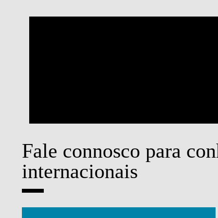
Fale connosco para con
internacionais
A oportunidade de participar num pro
da Nova SBE, no campus em Carcavel
foi realemente fantástica. É uma estru