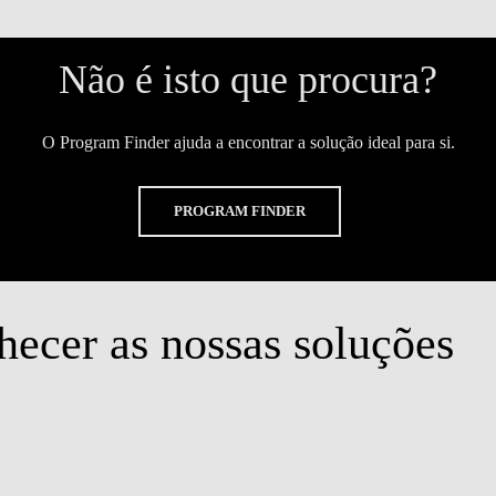
Não é isto que procura?
O Program Finder ajuda a encontrar a solução ideal para si.
PROGRAM FINDER
hecer as nossas soluções
grama
O profissionalismo da equipa da Nova SBE
os,
e o nível do corpo docente superaram as
tura
minhas expectativas. Participar nas sessões