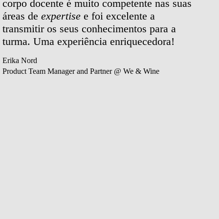
corpo docente é muito competente nas suas
exce
áreas de
expertise
e foi excelente a
impr
transmitir os seus conhecimentos para a
prop
turma. Uma experiência enriquecedora!
com 
prom
Erika Nord
cont
Product Team Manager and Partner @ We & Wine
profi
Julian
Direto