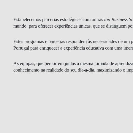
GESTÃO E ESTRATÉGIA
Estabelecemos parcerias estratégicas com outras
LIDERANÇA E GESTÃO DA
top
Business S
mundo, para oferecer experiências únicas, que se distinguem po
MUDANÇA
FINANÇAS E ECONOMIA
Estes programas e parcerias respondem às necessidades de um púb
Portugal para enriquecer a experiência educativa com uma imers
IA DATA DIGITAL
As equipas, que percorrem juntas a mesma jornada de aprend
conhecimento na realidade do seu dia-a-dia, maximizando o imp
BLOGUE