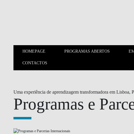
Saltar para o conteúdo principal
HOMEPAGE
PROGRAMAS ABERTOS
EM
HOMEPAGE
PROGRAMAS ABERTOS
CONTACTOS
MARKETING, VENDAS E
OPERAÇÕES
Uma experiência de aprendizagem transformadora em Lisboa, P
Programas e Parce
SUSTENTABILIDADE E
IMPACTO
INOVAÇÃO E
EMPREENDEDORISMO