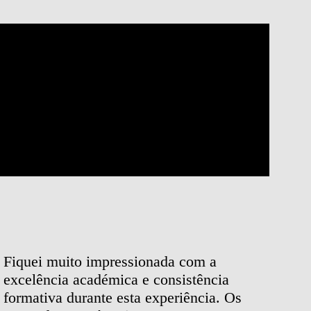
Fiquei muito impressionada com a
A op
excelência académica e consistência
da N
formativa durante esta experiência. Os
foi r