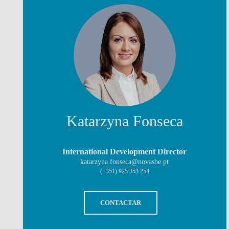
excecional e de “ponta”, com uma
impressionante localização. A Nova 
proporcionou-me uma experiência úni
com excelentes professores, que
promoveram discussões enriquecedora
contribuíram para o meu dia a dia
profissional.
Juliana Rodrigues de Souza Bernardes
Diretora Financeira @ Choperia Estação Vila
Katarzyna Fonseca
International Development Director
katarzyna.fonseca@novasbe.pt
(+351) 925 353 254
CONTACTAR