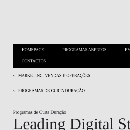
Saltar para o conteúdo principal
HOMEPAGE
PROGRAMAS ABERTOS
EM
HOMEPAGE
PROGRAMAS ABERTOS
CONTACTOS
MARKETING, VENDAS E
<
MARKETING, VENDAS E OPERAÇÕES
OPERAÇÕES
<
PROGRAMAS DE CURTA DURAÇÃO
SUSTENTABILIDADE E
IMPACTO
Programas de Curta Duração
INOVAÇÃO E
Leading Digital S
EMPREENDEDORISMO