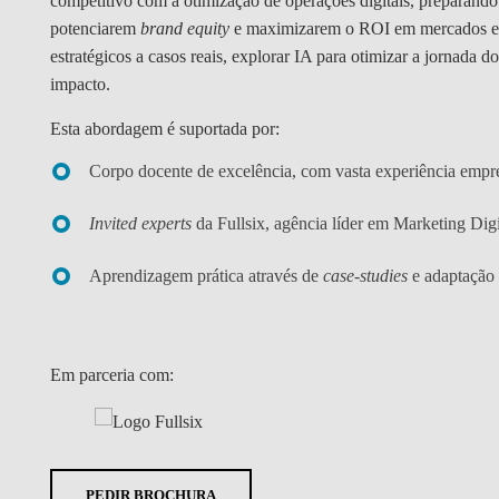
competitivo com a otimização de operações digitais, preparando
potenciarem
brand equity
e maximizarem o ROI em mercados em 
estratégicos a casos reais, explorar IA para otimizar a jornada do
impacto.
Esta abordagem é suportada por:
Corpo docente de excelência, com vasta experiência empre
Invited experts
da Fullsix, agência líder em Marketing Digi
Aprendizagem prática através de
case-studies
e adaptação à
Em parceria com:
PEDIR BROCHURA