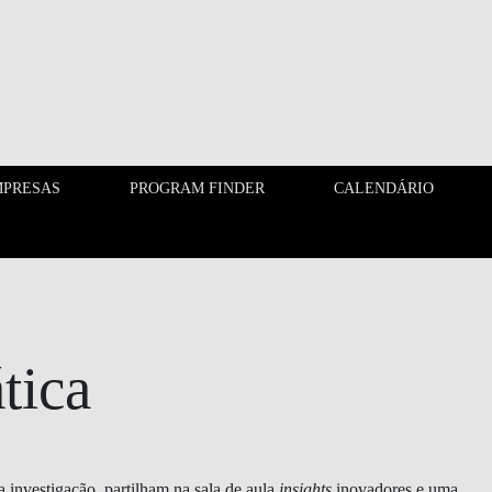
PRESAS
PROGRAM FINDER
CALENDÁRIO
EMPRESAS
PROGRAM FINDER
tica
 investigação, partilham na sala de aula
insights
inovadores e uma