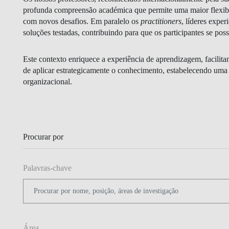
GESTÃO E ESTRATÉGIA
profunda compreensão académica que permite uma maior flexibi
com novos desafios. Em paralelo os
practitioners
, líderes exper
soluções testadas, contribuindo para que os participantes se po
LIDERANÇA E GESTÃO DA
MUDANÇA
Este contexto enriquece a experiência de aprendizagem, facilit
FINANÇAS E ECONOMIA
de aplicar estrategicamente o conhecimento, estabelecendo uma p
organizacional.
IA DATA DIGITAL
Procurar por
Palavras-chave
BLOGUE
Área