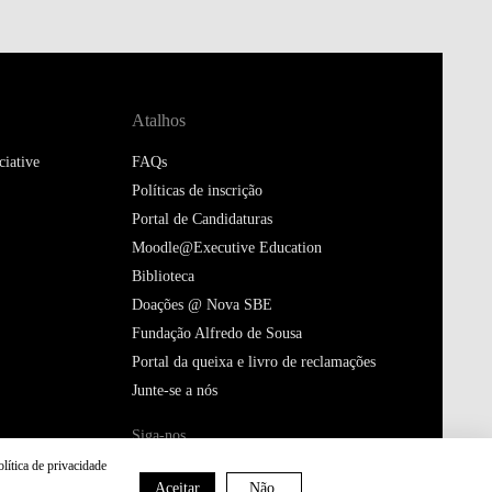
Atalhos
iative
FAQs
Políticas de inscrição
Portal de Candidaturas
Moodle@Executive Education
Biblioteca
Doações @ Nova SBE
Fundação Alfredo de Sousa
Portal da queixa e livro de reclamações
Junte-se a nós
Siga-nos
olítica de privacidade
Aceitar
Não,