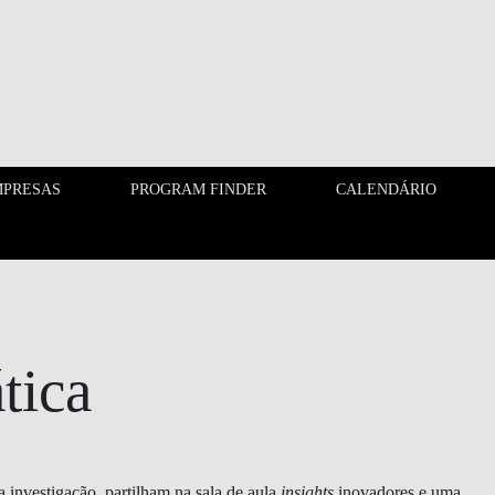
PRESAS
PROGRAM FINDER
CALENDÁRIO
EMPRESAS
PROGRAM FINDER
tica
 investigação, partilham na sala de aula
insights
inovadores e uma