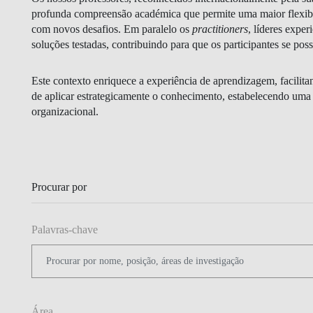
GESTÃO E ESTRATÉGIA
profunda compreensão académica que permite uma maior flexibi
com novos desafios. Em paralelo os
practitioners
, líderes exper
soluções testadas, contribuindo para que os participantes se po
LIDERANÇA E GESTÃO DA
MUDANÇA
Este contexto enriquece a experiência de aprendizagem, facilit
FINANÇAS E ECONOMIA
de aplicar estrategicamente o conhecimento, estabelecendo uma p
organizacional.
IA DATA DIGITAL
Procurar por
Palavras-chave
BLOGUE
Área