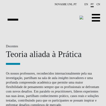
Saltar para o conteúdo principal
NOVASBE.UNL.PT
EN
PT
CN
HOMEPAGE
PROGRAMAS ABERTOS
Docentes
Teoria aliada à Prática
EMPRESAS
PROGRAM FINDER
Os nossos professores, reconhecidos internacionalmente pela sua
investigação, partilham na sala de aula
insights
inovadores e uma
CALENDÁRIO
profunda compreensão académica que permite uma maior
flexibilidade de pensamento sempre que os profissionais se defrontam
DOCENTES
com novos desafios. Em paralelo os
practitioners
, líderes experientes
nas suas áreas, partilham conhecimento prático, casos reais e soluções
BLOGUE
testadas, contribuindo para que os participantes se possam inspirar e
enfrentar desafios complexos de mercado.