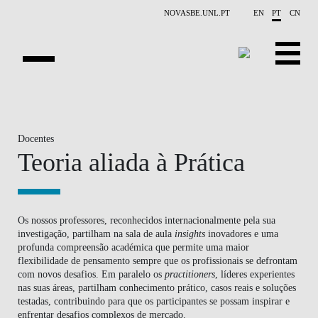
Saltar para o conteúdo principal
NOVASBE.UNL.PT
EN
PT
CN
HOMEPAGE
PROGRAMAS ABERTOS
Docentes
Teoria aliada à Prática
EMPRESAS
PROGRAM FINDER
Os nossos professores, reconhecidos internacionalmente pela sua
investigação, partilham na sala de aula
insights
inovadores e uma
CALENDÁRIO
profunda compreensão académica que permite uma maior
flexibilidade de pensamento sempre que os profissionais se defrontam
DOCENTES
com novos desafios. Em paralelo os
practitioners
, líderes experientes
nas suas áreas, partilham conhecimento prático, casos reais e soluções
BLOGUE
testadas, contribuindo para que os participantes se possam inspirar e
enfrentar desafios complexos de mercado.