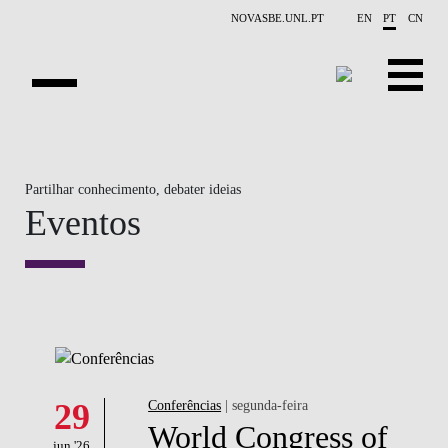
Saltar para o conteúdo principal
NOVASBE.UNL.PT
EN
PT
CN
APRESENTAÇÃO
Partilhar conhecimento, debater ideias
CONTACTOS
Eventos
EVENTOS
NOTÍCIAS
PESSOAS
PROJETOS
29
Conferências
| segunda-feira
PUBLICAÇÕES
World Congress of
jun '26