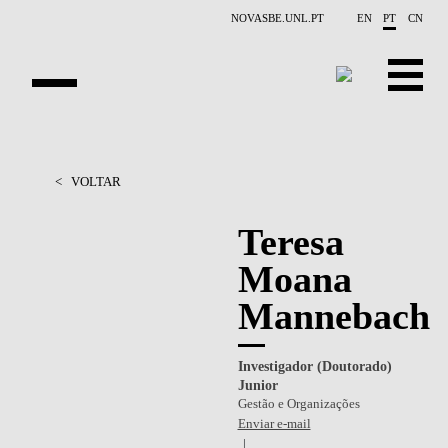
Saltar para o conteúdo principal
NOVASBE.UNL.PT
EN
PT
CN
APRESENTAÇÃO
<
VOLTAR
PESSOAS
Teresa
PROJETOS
Moana
RELATÓRIOS
Mannebach
CONTACTOS
Investigador (Doutorado)
GET INVOLVED
Junior
Gestão e Organizações
INVESTIGAÇAO
Enviar e-mail