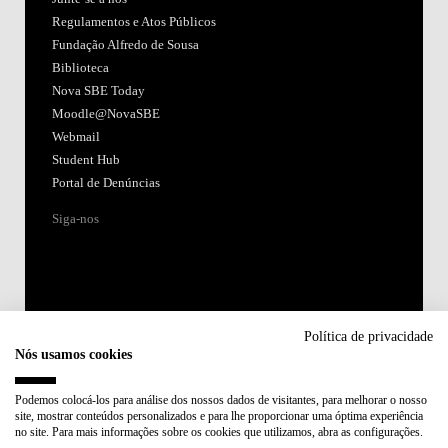
Regulamentos e Atos Públicos
Fundação Alfredo de Sousa
Biblioteca
Nova SBE Today
Moodle@NovaSBE
Webmail
Student Hub
Portal de Denúncias
Siga-nos
Política de privacidade
Nós usamos cookies
Acreditações:
Podemos colocá-los para análise dos nossos dados de visitantes, para melhorar o nosso
site, mostrar conteúdos personalizados e para lhe proporcionar uma óptima experiência
Membro de:
no site. Para mais informações sobre os cookies que utilizamos, abra as configurações.