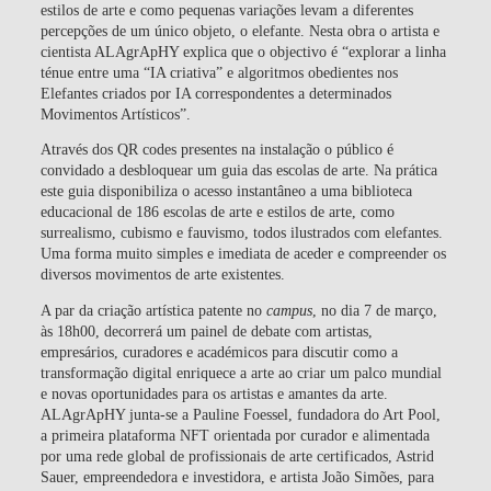
estilos de arte e como pequenas variações levam a diferentes
percepções de um único objeto, o elefante. Nesta obra o artista e
cientista ALAgrApHY explica que o objectivo é “explorar a linha
ténue entre uma “IA criativa” e algoritmos obedientes nos
Elefantes criados por IA correspondentes a determinados
Movimentos Artísticos”.
Através dos QR codes presentes na instalação o público é
convidado a desbloquear um guia das escolas de arte. Na prática
este guia disponibiliza o acesso instantâneo a uma biblioteca
educacional de 186 escolas de arte e estilos de arte, como
surrealismo, cubismo e fauvismo, todos ilustrados com elefantes.
Uma forma muito simples e imediata de aceder e compreender os
diversos movimentos de arte existentes.
A par da criação artística patente no
campus
, no dia 7 de março,
às 18h00, decorrerá um painel de debate com artistas,
empresários, curadores e académicos para discutir como a
transformação digital enriquece a arte ao criar um palco mundial
e novas oportunidades para os artistas e amantes da arte.
ALAgrApHY junta-se a Pauline Foessel, fundadora do Art Pool,
a primeira plataforma NFT orientada por curador e alimentada
por uma rede global de profissionais de arte certificados, Astrid
Sauer, empreendedora e investidora, e artista João Simões, para