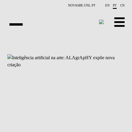
Saltar para o conteúdo principal
NOVASBE.UNL.PT
EN
PT
CN
APRESENTAÇÃO
X-COLLIDER
OPORTUNIDADES
PROJETOS
CONTACTOS
EVENTOS
PUBLICAÇÕES