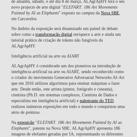
de amanhã, sábado, e até dia 8 de março, ALAgrApHY terá o seu
novo projecto de arte digital “
ELEFART: 186 Art Movements
Painted by AI as Elephants
” exposto no
campus
da
Nova SBE
,
em Carcavelos.
No âmbito da exposição será dinamizado um painel de debate
sobre como a
transformação digital
enriquece a arte e ainda um
tutorial prático de criação de tokens não fungíveis da
ALAgrApHY.
Inteligência artificial na arte ou AIART
ALAgrApHY é considerado um dos pioneiros na introdução de
inteligência artificial na arte ou AIART, sendo reconhecido como
o criador do movimento Generative Adversarial Networks AI-Art
que em 2016 utilizou algoritmos para ensinar máquinas a fazer
arte. Desde então, este artista (pintor, fotógrafo e cineasta),
cientista (Ph.D. em sistemas complexos, Cientista de Dados e
especialista em inteligência artificial) e
palestrante do TED
,
realizou inúmeras exposições em todo o mundo e conquistou uma
série de prémios.
Na
exposição
“
ELEFART: 186 Art Movements Painted by AI as
Elephants
”, patente na Nova SBE, ALAgrApHY apresenta 186
imagens de elefantes geradas por IA, representando os diferentes