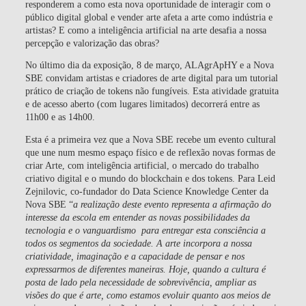
responderem a como esta nova oportunidade de interagir com o
público digital global e vender arte afeta a arte como indústria e
artistas? E como a inteligência artificial na arte desafia a nossa
percepção e valorização das obras?
No último dia da exposição, 8 de março, ALAgrApHY e a Nova
SBE convidam artistas e criadores de arte digital para um tutorial
prático de criação de tokens não fungíveis. Esta atividade gratuita
e de acesso aberto (com lugares limitados) decorrerá entre as
11h00 e as 14h00.
Esta é a primeira vez que a Nova SBE recebe um evento cultural
que une num mesmo espaço físico e de reflexão novas formas de
criar Arte, com inteligência artificial, o mercado do trabalho
criativo digital e o mundo do blockchain e dos tokens. Para Leid
Zejnilovic, co-fundador do Data Science Knowledge Center da
Nova SBE “
a realização deste evento representa a afirmação do
interesse da escola em entender as novas possibilidades da
tecnologia e o vanguardismo para entregar esta consciência a
todos os segmentos da sociedade. A arte incorpora a nossa
criatividade, imaginação e a capacidade de pensar e nos
expressarmos de diferentes maneiras. Hoje, quando a cultura é
posta de lado pela necessidade de sobrevivência, ampliar as
visões do que é arte, como estamos evoluir quanto aos meios de