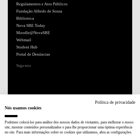
Regulamentos e Atos Públicos
Fundação Alfredo de Sousa
Biblioteca
Nova SBE Today
Moodle@NovaSBE
Webmail
Student Hub
Portal de Denúncias
Siga-nos
Política de privacidade
Nós usamos cookies
Acreditações:
Podemos colocá-los para análise dos nossos dados de visitantes, para melhorar o nosso
site, mostrar conteúdos personalizados e para lhe proporcionar uma óptima experiência
Membro de:
no site. Para mais informações sobre os cookies que utilizamos, abra as configurações.