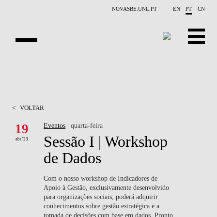
Saltar para o conteúdo principal
NOVASBE.UNL.PT
EN
PT
CN
APRESENTAÇÃO
X-COLLIDER
<
VOLTAR
OPORTUNIDADES
19
Eventos
| quarta-feira
Sessão I | Workshop
PROJETOS
abr '23
de Dados
CONTACTOS
Com o nosso workshop de Indicadores de
EVENTOS
Apoio à Gestão, exclusivamente desenvolvido
para organizações sociais, poderá adquirir
PUBLICAÇÕES
conhecimentos sobre gestão estratégica e a
tomada de decisões com base em dados. Pronto