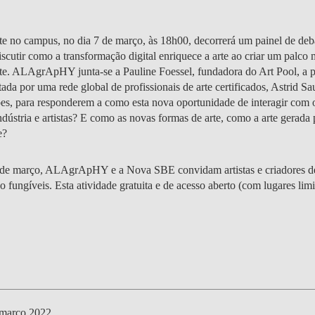
ente no campus, no dia 7 de março, às 18h00, decorrerá um painel de deba
scutir como a transformação digital enriquece a arte ao criar um palco
 arte. ALAgrApHY junta-se a Pauline Foessel, fundadora do Art Pool, a
tada por uma rede global de profissionais de arte certificados, Astrid S
mões, para responderem a como esta nova oportunidade de interagir com o
indústria e artistas? E como as novas formas de arte, como a arte gerada
te?
 de março, ALAgrApHY e a Nova SBE convidam artistas e criadores de a
o fungíveis. Esta atividade gratuita e de acesso aberto (com lugares limi
março 2022