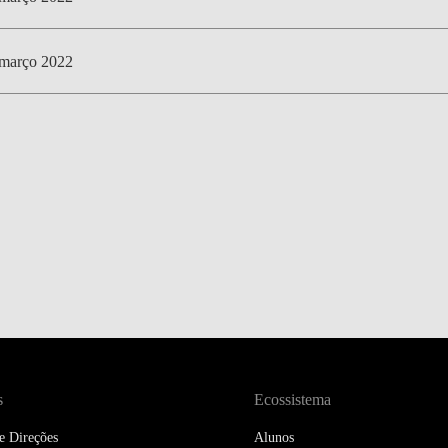
março 2022
s
Ecossistema
e Direções
Alunos