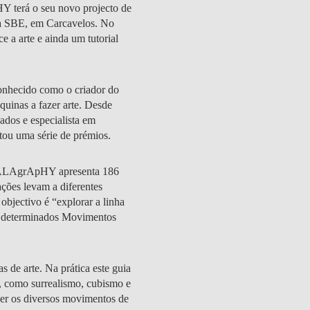
HY terá o seu novo projecto de
a SBE, em Carcavelos. No
 a arte e ainda um tutorial
EDUCAÇÃO
onhecido como o criador do
uinas a fazer arte. Desde
Dados e especialista em
tou uma série de prémios.
, ALAgrApHY apresenta 186
ações levam a diferentes
objectivo é “explorar a linha
 a determinados Movimentos
 de arte. Na prática este guia
te, como surrealismo, cubismo e
der os diversos movimentos de