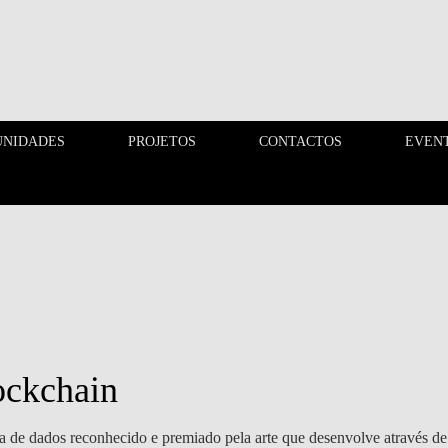
UNIDADES
PROJETOS
CONTACTOS
EVEN
OPORTUNIDADES
PROJETOS
ockchain
 de dados reconhecido e premiado pela arte que desenvolve através de In