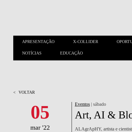
Saltar para o conteúdo principal
APRESENTAÇÃO
X-COLLIDER
OPORT
NOTÍCIAS
EDUCAÇÃO
APRESENTAÇÃO
X-COLLIDER
<
VOLTAR
05
Eventos
| sábado
Art, AI & Bl
mar '22
ALAgrApHY, artista e cientista