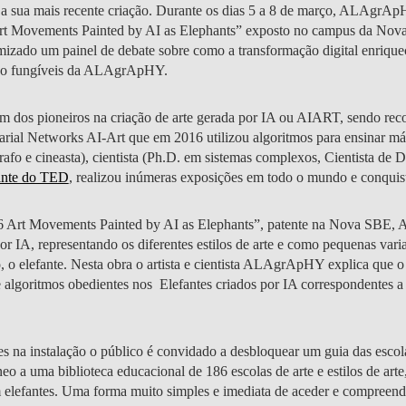
r a sua mais recente criação. Durante os dias 5 a 8 de março, ALAgrAp
rt Movements Painted by AI as Elephants” exposto no campus da Nov
izado um painel de debate sobre como a transformação digital enriquece
 não fungíveis da ALAgrApHY.
NOTÍCIAS
m dos pioneiros na criação de arte gerada por IA ou AIART, sendo rec
ial Networks AI-Art que em 2016 utilizou algoritmos para ensinar máq
tógrafo e cineasta), cientista (Ph.D. em sistemas complexos, Cientista de 
rante do TED
, realizou inúmeras exposições em todo o mundo e conquis
Art Movements Painted by AI as Elephants”, patente na Nova SBE
or IA, representando os diferentes estilos de arte e como pequenas vari
 o elefante. Nesta obra o artista e cientista ALAgrApHY explica que o 
 e algoritmos obedientes nos Elefantes criados por IA correspondentes
 na instalação o público é convidado a desbloquear um guia das escolas
neo a uma biblioteca educacional de 186 escolas de arte e estilos de ar
m elefantes. Uma forma muito simples e imediata de aceder e compreen