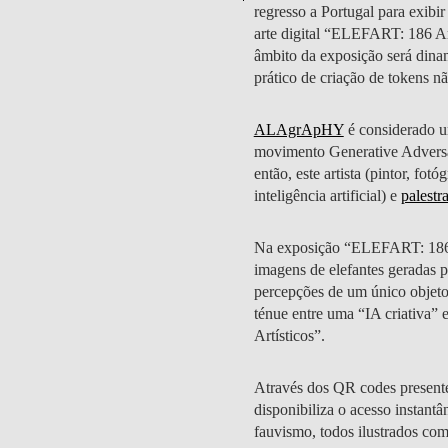
regresso a Portugal para exibi
arte digital “ELEFART: 186 A
âmbito da exposição será dinam
prático de criação de tokens
PUBLICAÇÕES
EQUIPA
ALAgrApHY
é considerado u
movimento Generative Adversar
então, este artista (pintor, fo
inteligência artificial) e
palest
Na exposição “ELEFART: 186 
imagens de elefantes geradas p
percepções de um único objeto,
ténue entre uma “IA criativa”
Artísticos”.
Através dos QR codes presentes
disponibiliza o acesso instantâ
fauvismo, todos ilustrados co