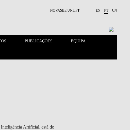
NOVASBE.UNL.PT
EN
PT
CN
TOS
PUBLICAÇÕES
EQUIPA
CONTACTOS
EVENTOS
teligência Artificial, está de