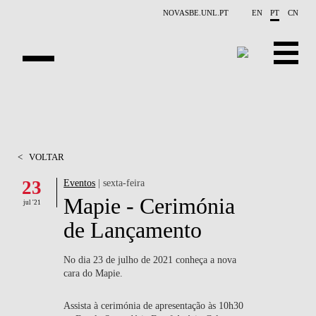
Saltar para o conteúdo principal
NOVASBE.UNL.PT
EN
PT
CN
APRESENTAÇÃO
X-COLLIDER
<
VOLTAR
OPORTUNIDADES
23
Eventos
| sexta-feira
Mapie - Cerimónia
PROJETOS
jul '21
de Lançamento
CONTACTOS
No dia 23 de julho de 2021 conheça a nova
EVENTOS
cara do Mapie.
PUBLICAÇÕES
Assista à cerimónia de apresentação às 10h30