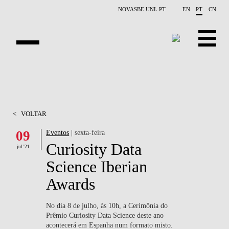
Saltar para o conteúdo principal
NOVASBE.UNL.PT
EN
PT
CN
APRESENTAÇÃO
X-COLLIDER
<
VOLTAR
OPORTUNIDADES
09
Eventos
| sexta-feira
Curiosity Data
PROJETOS
jul '21
Science Iberian
CONTACTOS
Awards
EVENTOS
No dia 8 de julho, às 10h, a Cerimônia do
Prêmio Curiosity Data Science deste ano
PUBLICAÇÕES
acontecerá em Espanha num formato misto.