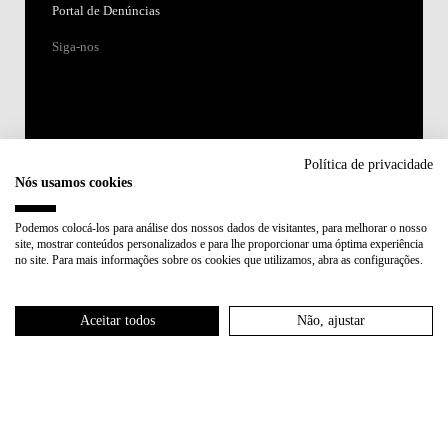
Portal de Denúncias
Siga-nos
Política de privacidade
Nós usamos cookies
Acreditações:
Podemos colocá-los para análise dos nossos dados de visitantes, para melhorar o nosso
site, mostrar conteúdos personalizados e para lhe proporcionar uma óptima experiência
Membro de:
no site. Para mais informações sobre os cookies que utilizamos, abra as configurações.
Participa em:
Aceitar todos
Não, ajustar
Plano de Recuperação e Resiliência (PRR)
Política de Privacidade
Política de Cookies