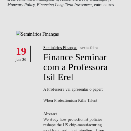
Monetary Policy, Financing Long-Term Investment,
entre outros.
NOTÍCIAS
CONTACTOS
19
Seminários Finanças
| sexta-feira
Finance Seminar
jun '26
com a Professora
Isil Erel
A Professora vai apresentar o paper:
When Protectionism Kills Talent
Abstract
We study how protectionist policies
reshape the US chip-manufacturing
workforce and talent pipeline—from...