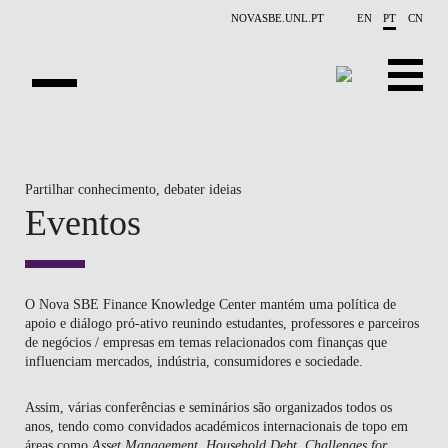
Saltar para o conteúdo principal
NOVASBE.UNL.PT
EN
PT
CN
SOBRE NÓS
Partilhar conhecimento, debater ideias
EDUCAÇÃO
Eventos
FINANCE PHD EVENTS
INVESTIGAÇÃO
O Nova SBE Finance Knowledge Center mantém uma política de
apoio e diálogo pró-ativo reunindo estudantes, professores e parceiros
PROJETOS
de negócios / empresas em temas relacionados com finanças que
influenciam mercados, indústria, consumidores e sociedade. ​​
PESSOAS
Assim, várias conferências e seminários são organizados todos os
EVENTOS
anos, tendo como convidados académicos internacionais de topo em
áreas como
Asset Management, Household Debt, Challenges for